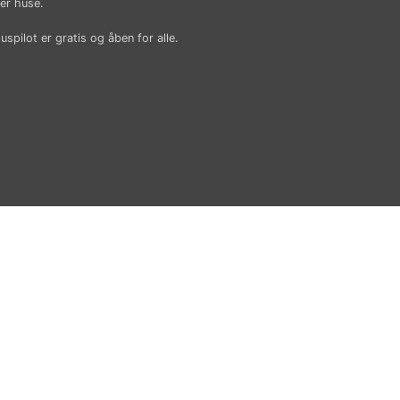
er huse.
spilot er gratis og åben for alle.