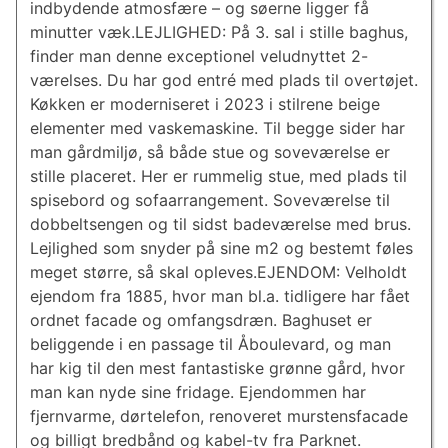
indbydende atmosfære – og søerne ligger få
minutter væk.LEJLIGHED: På 3. sal i stille baghus,
finder man denne exceptionel veludnyttet 2-
værelses. Du har god entré med plads til overtøjet.
Køkken er moderniseret i 2023 i stilrene beige
elementer med vaskemaskine. Til begge sider har
man gårdmiljø, så både stue og soveværelse er
stille placeret. Her er rummelig stue, med plads til
spisebord og sofaarrangement. Soveværelse til
dobbeltsengen og til sidst badeværelse med brus.
Lejlighed som snyder på sine m2 og bestemt føles
meget større, så skal opleves.EJENDOM: Velholdt
ejendom fra 1885, hvor man bl.a. tidligere har fået
ordnet facade og omfangsdræn. Baghuset er
beliggende i en passage til Åboulevard, og man
har kig til den mest fantastiske grønne gård, hvor
man kan nyde sine fridage. Ejendommen har
fjernvarme, dørtelefon, renoveret murstensfacade
og billigt bredbånd og kabel-tv fra Parknet.