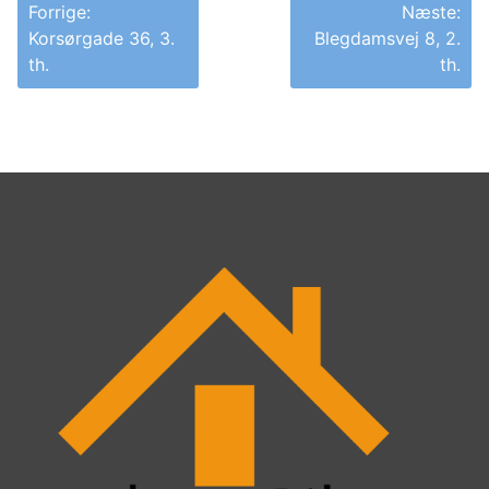
Indlægsnavigation
Forrige:
Næste:
Korsørgade 36, 3.
Blegdamsvej 8, 2.
th.
th.