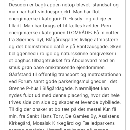
Desuden er bagtrappen netop blevet istandsat og
man har haft vinduesprojekt. Man har flot
energimærke i kategori: D. Husdyr og udleje er
tilladt. Man har brugsret til fælles kælder. Pæn
energimærke i kategorien D.OMRÅDE: Få minutter
fra Søernes idyl, Blågårdsgades livlige atmosfære
og det blomstrende caféliv på Rantzausgade. Skøn
beliggenhed i rolige og naturskønne omgivelser i
et baghus tilbagetrukket fra Åboulevard med en
smuk grøn oase omkransende ejendommen.
Gåafstand til offentlig transport og metrostationen
ved Forum samt gode parkeringsmuligheder i det
Grønne P-hus i Blågårdsgade. Nærmiljøet kan
nydes fuldt ud med denne placering, hvor det hele
trives side om side og skaber et levende bybillede.
Til dig der ønsker at bo tæt på det meste! Kun få
min. fra Sankt Hans Torv, De Gamles By, Assistens
Kirkegård, Mosaisk Kirkegård og Fælledparkens