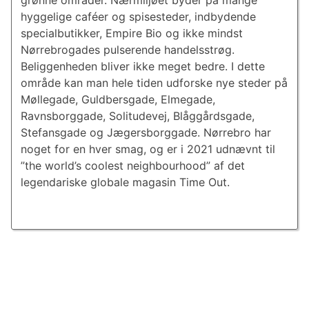
grønne områder. Nærmiljøet byder på mange
hyggelige caféer og spisesteder, indbydende
specialbutikker, Empire Bio og ikke mindst
Nørrebrogades pulserende handelsstrøg.
Beliggenheden bliver ikke meget bedre. I dette
område kan man hele tiden udforske nye steder på
Møllegade, Guldbersgade, Elmegade,
Ravnsborggade, Solitudevej, Blåggårdsgade,
Stefansgade og Jægersborggade. Nørrebro har
noget for en hver smag, og er i 2021 udnævnt til
”the world’s coolest neighbourhood” af det
legendariske globale magasin Time Out.