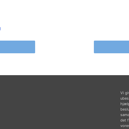
g
Vi gi
ubes
hjæl
besl
sama
det 
vores