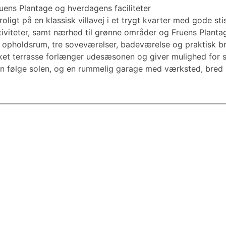
Fruens Plantage og hverdagens faciliteter
 roligt på en klassisk villavej i et trygt kvarter med gode sti
ktiviteter, samt nærhed til grønne områder og Fruens Plantag
e opholdsrum, tre soveværelser, badeværelse og praktisk 
et terrasse forlænger udesæsonen og giver mulighed for s
an følge solen, og en rummelig garage med værksted, bred i