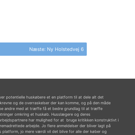
Næste:
Ny Holstedvej 6
ver potentielle huskøbere et en platform til at dele alt det
krevne og de overraskelser der kan komme, og på den måde
pe andre med at træffe få et bedre grundlag til at træffe
utninger omkring et huskøb. Husslægere og deres
rbejdspartnere har mulighed for at bruge kritikken konstruktivt i
fremadrettede arbejde. Jo flere anmeldelser der bliver lagt på
 platform, jo mere værdi vil det blive for alle der køber og