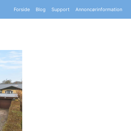
s om andre huskøberes oplevelser.
Forside
Blog
Support
Annoncørinformation