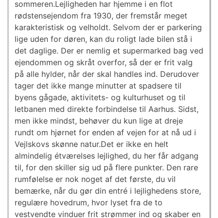
sommeren.Lejligheden har hjemme i en flot
rødstensejendom fra 1930, der fremstår meget
karakteristisk og velholdt. Selvom der er parkering
lige uden for døren, kan du roligt lade bilen stå i
det daglige. Der er nemlig et supermarked bag ved
ejendommen og skråt overfor, så der er frit valg
på alle hylder, når der skal handles ind. Derudover
tager det ikke mange minutter at spadsere til
byens gågade, aktivitets- og kulturhuset og til
letbanen med direkte forbindelse til Aarhus. Sidst,
men ikke mindst, behøver du kun lige at dreje
rundt om hjørnet for enden af vejen for at nå ud i
Vejlskovs skønne natur.Det er ikke en helt
almindelig étværelses lejlighed, du her får adgang
til, for den skiller sig ud på flere punkter. Den rare
rumfølelse er nok noget af det første, du vil
bemærke, når du gør din entré i lejlighedens store,
regulære hovedrum, hvor lyset fra de to
vestvendte vinduer frit strømmer ind og skaber en