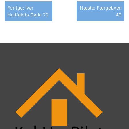
Indlægsnavigation
Forrige:
Ivar
Næste:
Færgebyen
Huitfeldts Gade 72
40