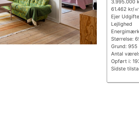
3.995.000 k
61.462 kr/
Ejer Udgift
Lejlighed
Energimærk
Størrelse: 
Grund: 955
Antal værel
Opført i: 1
Sidste tilst