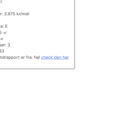
r.
㎡
er: 3.975 kr/mdr
e: E
65 ㎡
 ㎡
ser: 3
933
andrapport er fra: fejl
check den her