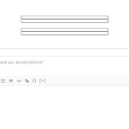
{}
[+]