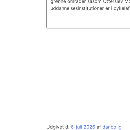
grønne områder såsom Utterslev Mo
uddannelsesinstitutioner er i cykela
Udgivet d.
6. juli 2026
af
danbolig