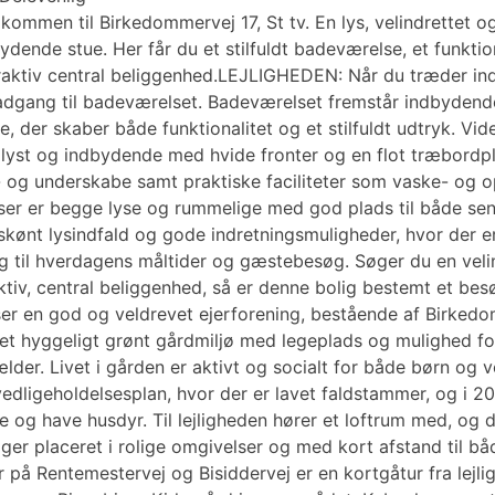
kommen til Birkedommervej 17, St tv. En lys, velindrettet o
dende stue. Her får du et stilfuldt badeværelse, et funkt
aktiv central beliggenhed.LEJLIGHEDEN: Når du træder ind
 adgang til badeværelset. Badeværelset fremstår indbyden
 der skaber både funktionalitet og et stilfuldt udtryk. Vide
 lyst og indbydende med hvide fronter og en flot træbord
 og underskabe samt praktiske faciliteter som vaske- og 
ser er begge lyse og rummelige med god plads til både sen
skønt lysindfald og gode indretningsmuligheder, hvor der er
g til hverdagens måltider og gæstebesøg. Søger du en veli
aktiv, central beliggenhed, så er denne bolig bestemt et 
r en god og veldrevet ejerforening, bestående af Birked
et hyggeligt grønt gårdmiljø med legeplads og mulighed for 
lder. Livet i gården er aktivt og socialt for både børn og v
vedligeholdelsesplan, hvor der er lavet faldstammer, og i 2
e og have husdyr. Til lejligheden hører et loftrum med, og 
r placeret i rolige omgivelser og med kort afstand til båd
 på Rentemestervej og Bisiddervej er en kortgåtur fra lejl