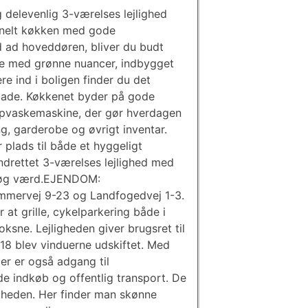
g delevenlig 3-værelses lejlighed
ionelt køkken med gode
 ad hoveddøren, bliver du budt
de med grønne nuancer, indbygget
re ind i boligen finder du det
plade. Køkkenet byder på gode
opvaskemaskine, der gør hverdagen
g, garderobe og øvrigt inventar.
 plads til både et hyggeligt
ndrettet 3-værelses lejlighed med
besøg værd.EJENDOM:
ommervej 9-23 og Landfogedvej 1-3.
at grille, cykelparkering både i
oksne. Lejligheden giver brugsret til
018 blev vinduerne udskiftet. Med
der er også adgang til
e indkøb og offentlig transport. De
igheden. Her finder man skønne