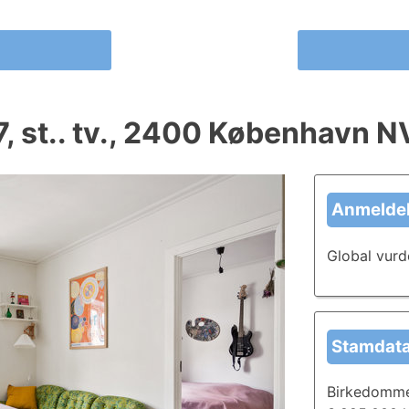
, st.. tv., 2400 København N
Anmeldel
Global vurd
Stamdat
Birkedommer