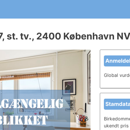
ergirapport?
t kommende huskøb. Skriv og del anmeldelser i dag, og læ
, st. tv., 2400 København N
Anmeldel
Global vurd
Stamdat
Birkedommer
ukendt pris