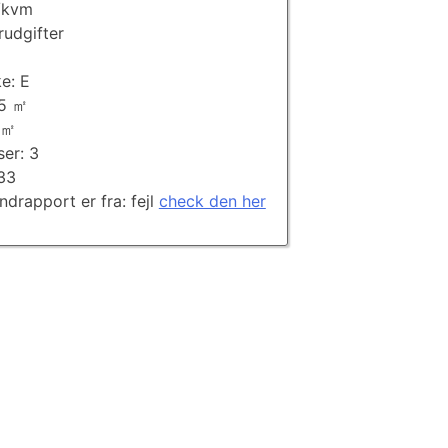
/kvm
rudgifter
e: E
65 ㎡
 ㎡
ser: 3
933
andrapport er fra: fejl
check den her