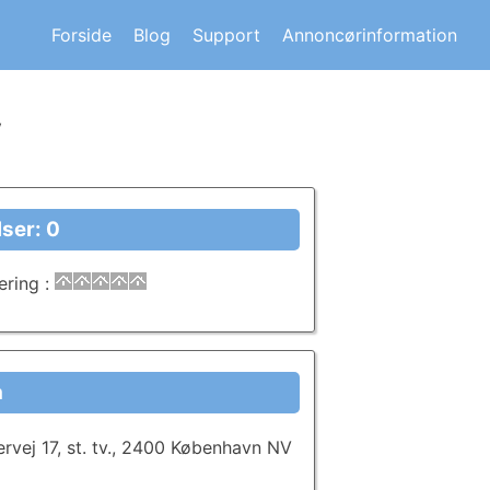
s om andre huskøberes oplevelser.
Forside
Blog
Support
Annoncørinformation
V
ser: 0
ering
:
a
vej 17, st. tv., 2400 København NV