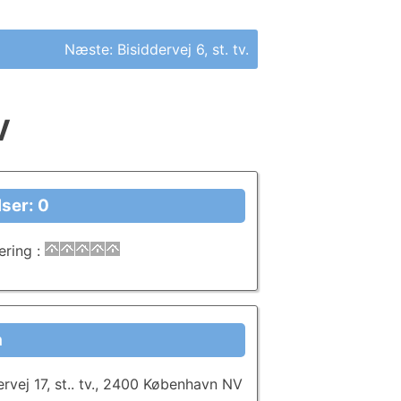
Næste:
Bisiddervej 6, st. tv.
V
ser: 0
ering
:
a
vej 17, st.. tv., 2400 København NV