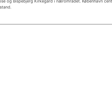
se og Bispebjerg Kirkegård i nærområdet. København cent
fstand.