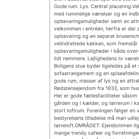
Gode rum. Lys. Central placering.Vel
med rummelige værelser og en indby
opbevaringsmuligheder samt en attr
velkommen i entréen, herfra er der
opbevaring og en separat bruseniche,
velindrettede køkken, som fremstår
opbevaringsmuligheder i både over-
lidt nemmere. Lejlighedens to værel
Boligens stue byder ligeledes på et 
sofaarrangement og en spiseafdelin
gode rum, masser af lys og en attr
Rødstensejendom fra 1933, som huse
Her er gode fællesfaciliteter såsom 
gården og i kælder, og tørrerum i kæ
stort loftrum. Foreningen følger en 
bestyrelsens tilladelse må man udlej
tørreloft.OMRÅDET: Ejendommen ligge
mange trendy cafeer og forretninger