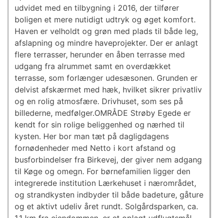
udvidet med en tilbygning i 2016, der tilfører
boligen et mere nutidigt udtryk og øget komfort.
Haven er velholdt og grøn med plads til både leg,
afslapning og mindre haveprojekter. Der er anlagt
flere terrasser, herunder en åben terrasse med
udgang fra alrummet samt en overdækket
terrasse, som forlænger udesæsonen. Grunden er
delvist afskærmet med hæk, hvilket sikrer privatliv
og en rolig atmosfære. Drivhuset, som ses på
billederne, medfølger.OMRÅDE Strøby Egede er
kendt for sin rolige beliggenhed og nærhed til
kysten. Her bor man tæt på dagligdagens
fornødenheder med Netto i kort afstand og
busforbindelser fra Birkevej, der giver nem adgang
til Køge og omegn. For børnefamilien ligger den
integrerede institution Lærkehuset i nærområdet,
og strandkysten indbyder til både badeture, gåture
og et aktivt udeliv året rundt. Solgårdsparken, ca.