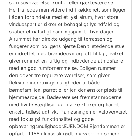
som soveværelse, kontor eller gæsteværelse.
Herfra ledes man videre ind i køkkenet, som ligger
i åben forbindelse med et lyst alrum, hvor store
vinduespartier sikrer et behageligt lysindfald og
skaber et naturligt samlingspunkt i hverdagen.
Alrummet har direkte udgang til terrassen og
fungerer som boligens hjerte.Den tilstødende stue
er indrettet med brændeovn og loft til kip, hvilket
giver rummet en luftig og indbydende atmosfære
med en god rumfornemmelse. Boligen rummer
derudover tre regulære værelser, som giver
fleksible indretningsmuligheder til både
børnefamilien, parret eller jer, der ønsker plads til
hjemmearbejde. Badeværelset fremstår moderne
med hvide vægfliser og mørke klinker og har et
enkelt, tidløst udtryk. Planløsningen er velovervejet
med fokus på funktionalitet og gode
opbevaringsmuligheder.EJENDOM Ejendommen er
opført i 1956 i klassisk rødt murværk og senere