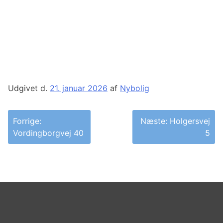
Udgivet d.
21. januar 2026
af
Nybolig
Indlægsnavigation
Forrige:
Næste:
Holgersvej
Vordingborgvej 40
5