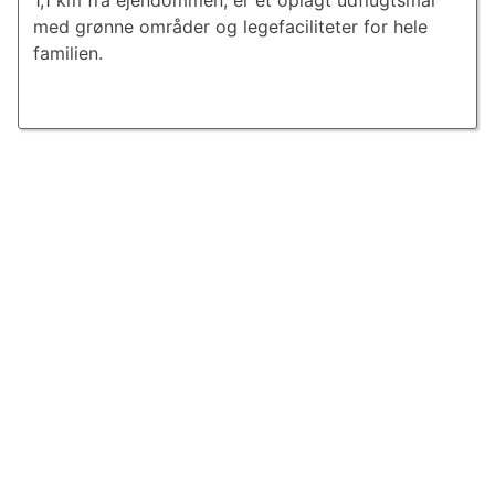
1,1 km fra ejendommen, er et oplagt udflugtsmål
med grønne områder og legefaciliteter for hele
familien.