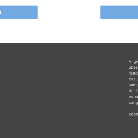
d
Vi gi
ubes
hjæl
besl
sama
det 
vores
sælg
Købhu