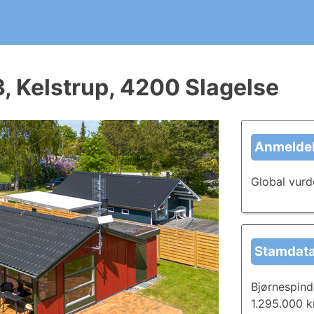
ergirapport?
t kommende huskøb. Skriv og del anmeldelser i dag, og læ
, Kelstrup, 4200 Slagelse
Anmeldel
Global vurd
Stamdat
Bjørnespind
1.295.000 kr