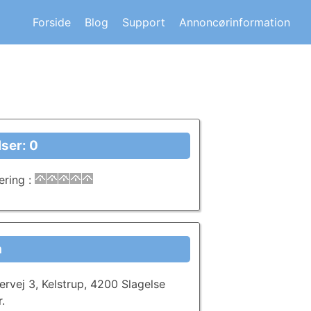
s om andre huskøberes oplevelser.
Forside
Blog
Support
Annoncørinformation
ser: 0
ering
:
a
ervej 3, Kelstrup, 4200 Slagelse
.