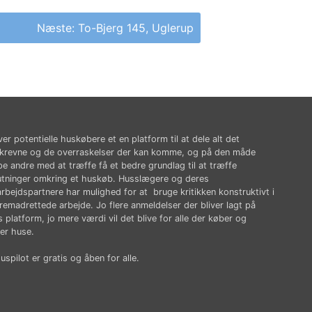
Næste:
To-Bjerg 145, Uglerup
ver potentielle huskøbere et en platform til at dele alt det
krevne og de overraskelser der kan komme, og på den måde
pe andre med at træffe få et bedre grundlag til at træffe
utninger omkring et huskøb. Husslægere og deres
rbejdspartnere har mulighed for at bruge kritikken konstruktivt i
fremadrettede arbejde. Jo flere anmeldelser der bliver lagt på
 platform, jo mere værdi vil det blive for alle der køber og
er huse.
spilot er gratis og åben for alle.