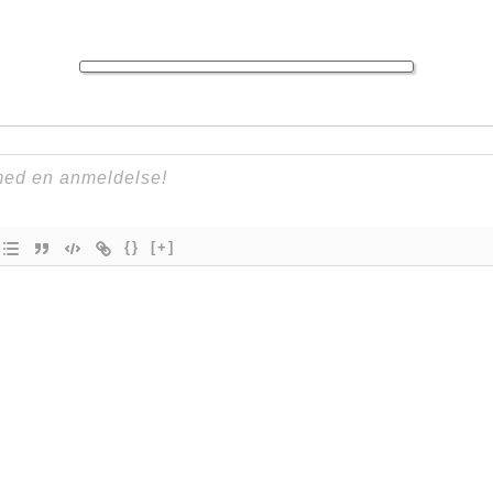
{}
[+]