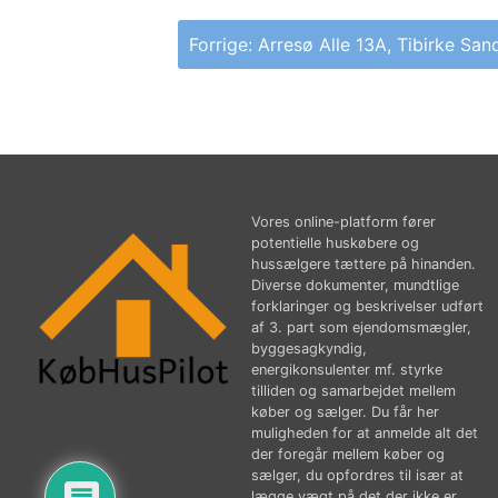
Indlægsnavigation
Forrige:
Arresø Alle 13A, Tibirke San
Vores online-platform fører
potentielle huskøbere og
hussælgere tættere på hinanden.
Diverse dokumenter, mundtlige
forklaringer og beskrivelser udført
af 3. part som ejendomsmægler,
byggesagkyndig,
energikonsulenter mf. styrke
tilliden og samarbejdet mellem
køber og sælger. Du får her
muligheden for at anmelde alt det
der foregår mellem køber og
sælger, du opfordres til især at
lægge vægt på det der ikke er