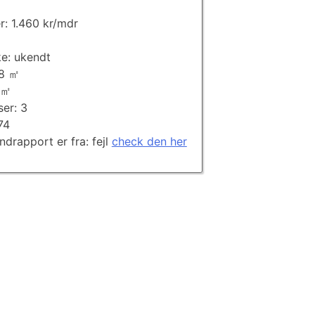
㎡
r: 1.460 kr/mdr
e: ukendt
68 ㎡
 ㎡
ser: 3
74
andrapport er fra: fejl
check den her