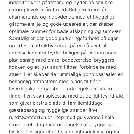
inden for kort gåafstand og byder på smukke
naturoplevelser året rundt.Boligen fremstår
charmerende og indbydende med et hyggeligt
gårdhavemiljø og gode udearealer, der skaber
optimale rammer for både afslapning og samvær.
Samtidig er der gode parkeringsforhold på egen
grund – en attraktiv fordel på en så central
adresse.Indenfor byder boligen på en funktionel
planløsning med entré, badeværelse, bryggers,
køkken og et lyst alrum i åben forbindelse med
stuen. Her skaber de rummelige opholdsarealer en
behagelig atmosfære med plads til både
hverdagsliv og gæster. I forlængelse af stuen
finder I en skøn spisestue med et dejligt lysindfald,
som giver ekstra plads til familiemiddage,
gæstebesøg og hyggelige stunder året
rundt.Komforten er i top med gulvvarme i hele
stueplanet, dog med undtagelse af bryggerset,
hvilket bidrager til et behageligt indeklima og høj