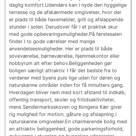
daglig komfort.Udendørs kan I nyde den hyggelige
terrasse og de afskærmede omgivelser, hvor der
er plads til både havemøbler, grill og afslappende
stunder i solen. Derudover får I et praktisk skur
med gode opbevaringsmuligheder.På førstesalen
finder I to gode værelser med mange
anvendelsesmuligheder. Her er plads til både
soveværelse, børneværelse, hjemmekontor eller
hobbyrum alt efter behov.Beliggenheden gør
boligen særligt attraktiv. I får det bedste fra to
verdener med byens puls lige uden for døren og
naturskønne områder inden for få minutters gang.
Hverdagen bliver nem med kort afstand til indkøb,
offentlig transport, skoler og fritidsaktiviteter,
mens Søndermarksskoven og Kongens Kær giver
rig mulighed for motion, gåture og afslapning i
naturskønne omgivelser.En charmerende bolig med
en attraktiv beliggenhed, gode parkeringsforhold,