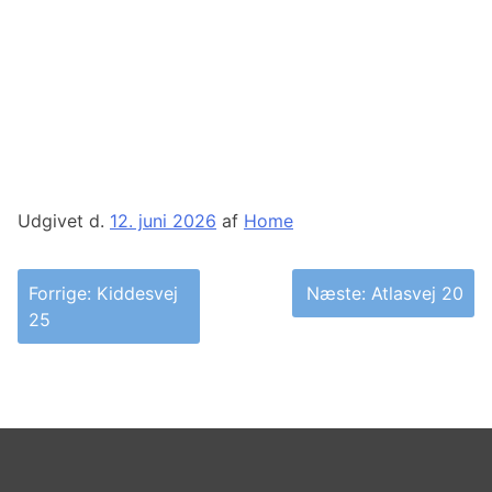
Udgivet d.
12. juni 2026
af
Home
Indlægsnavigation
Forrige:
Kiddesvej
Næste:
Atlasvej 20
25