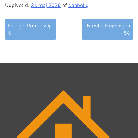
Udgivet d.
31. maj 2026
af
danbolig
Indlægsnavigation
Forrige:
Poppelvej
Næste:
Højvangen
5
58