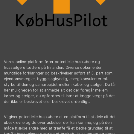
Vores online-platform fører potentielle huskøbere og
hussælgere tættere på hinanden. Diverse dokumenter,
mundtlige forklaringer og beskrivelser udført af 3. part som
ejendomsmægler, byggesagkyndig, energikonsulenter mf.
styrke tilliden og samarbejdet mellem køber og sælger. Du får
her muligheden for at anmelde alt det der foregår mellem
køber og sælger, du opfordres til især at lægge vægt på det
der ikke er beskrevet eller beskrevet ordentligt.
Vi giver potentielle huskøbere et en platform til at dele alt det
ubeskrevne og de overraskelser der kan komme, og på den
måde hjælpe andre med at træffe få et bedre grundlag til at
træffe beslutninger omkring et huskøb. Husslægere og deres