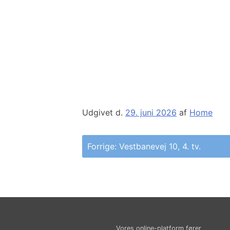
Udgivet d.
29. juni 2026
af
Home
Indlægsnavigation
Forrige:
Vestbanevej 10, 4. tv.
Vores online-platform fører