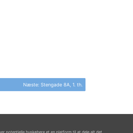
Næste:
Stengade 8A, 1. th.
ver potentielle huskøbere et en platform til at dele alt det