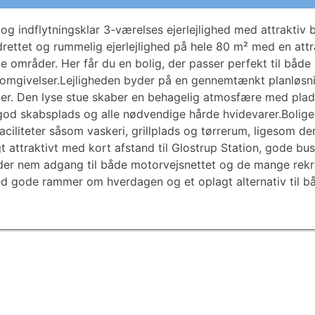
og indflytningsklar 3-værelses ejerlejlighed med attraktiv
indrettet og rummelig ejerlejlighed på hele 80 m² med en at
 områder. Her får du en bolig, der passer perfekt til både sin
omgivelser.Lejligheden byder på en gennemtænkt planløsn
der. Den lyse stue skaber en behagelig atmosfære med plad
od skabsplads og alle nødvendige hårde hvidevarer.Boligen
aciliteter såsom vaskeri, grillplads og tørrerum, ligesom d
attraktivt med kort afstand til Glostrup Station, gode busf
der nem adgang til både motorvejsnettet og de mange rekr
ed gode rammer om hverdagen og et oplagt alternativ til b