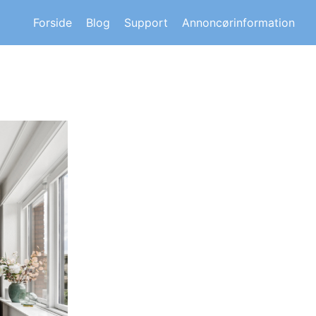
s om andre huskøberes oplevelser.
Forside
Blog
Support
Annoncørinformation