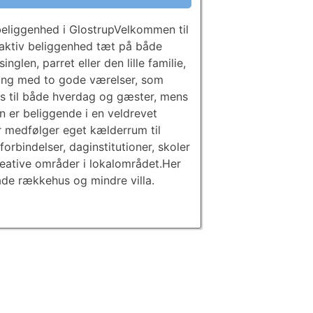
 beliggenhed i GlostrupVelkommen til
traktiv beliggenhed tæt på både
glen, parret eller den lille familie,
ing med to gode værelser, som
s til både hverdag og gæster, mens
 er beliggende i en veldrevet
er medfølger eget kælderrum til
orbindelser, daginstitutioner, skoler
eative områder i lokalområdet.Her
åde rækkehus og mindre villa.