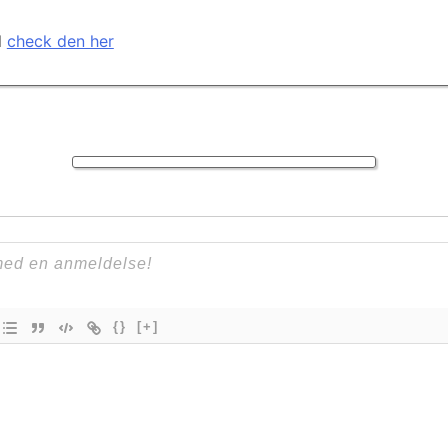
l
check den her
{}
[+]