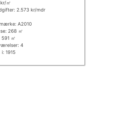
 kr/㎡
dgifter: 2.573 kr/mdr
imærke: A2010
lse: 268 ㎡
: 591 ㎡
værelser: 4
 i: 1915