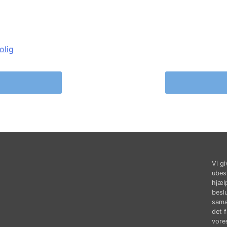
olig
Vi gi
ubes
hjæl
besl
sama
det 
vores