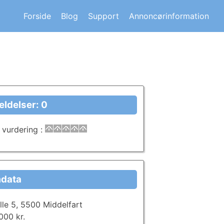
s om andre huskøberes oplevelser.
Forside
Blog
Support
Annoncørinformation
ldelser: 0
 vurdering
:
data
lle 5, 5500 Middelfart
000 kr.