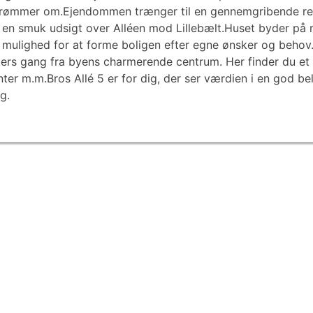
drømmer om.Ejendommen trænger til en gennemgribende ren
er en smuk udsigt over Alléen mod Lillebælt.Huset byder på
rig mulighed for at forme boligen efter egne ønsker og behov
utters gang fra byens charmerende centrum. Her finder du et
nter m.m.Bros Allé 5 er for dig, der ser værdien i en god 
g.