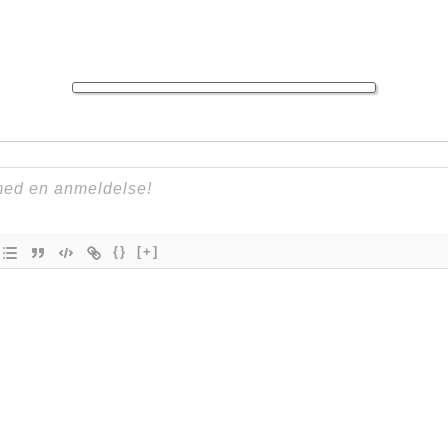
{}
[+]