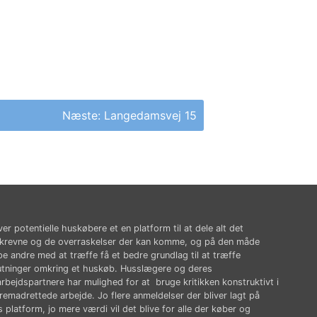
Næste:
Langedamsvej 15
ver potentielle huskøbere et en platform til at dele alt det
krevne og de overraskelser der kan komme, og på den måde
pe andre med at træffe få et bedre grundlag til at træffe
utninger omkring et huskøb. Husslægere og deres
rbejdspartnere har mulighed for at bruge kritikken konstruktivt i
fremadrettede arbejde. Jo flere anmeldelser der bliver lagt på
 platform, jo mere værdi vil det blive for alle der køber og