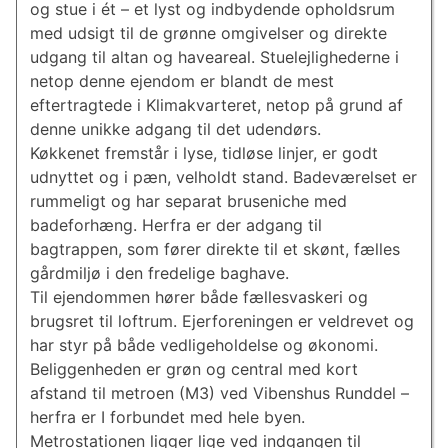
og stue i ét – et lyst og indbydende opholdsrum
med udsigt til de grønne omgivelser og direkte
udgang til altan og haveareal. Stuelejlighederne i
netop denne ejendom er blandt de mest
eftertragtede i Klimakvarteret, netop på grund af
denne unikke adgang til det udendørs.
Køkkenet fremstår i lyse, tidløse linjer, er godt
udnyttet og i pæn, velholdt stand. Badeværelset er
rummeligt og har separat bruseniche med
badeforhæng. Herfra er der adgang til
bagtrappen, som fører direkte til et skønt, fælles
gårdmiljø i den fredelige baghave.
Til ejendommen hører både fællesvaskeri og
brugsret til loftrum. Ejerforeningen er veldrevet og
har styr på både vedligeholdelse og økonomi.
Beliggenheden er grøn og central med kort
afstand til metroen (M3) ved Vibenshus Runddel –
herfra er I forbundet med hele byen.
Metrostationen ligger lige ved indgangen til