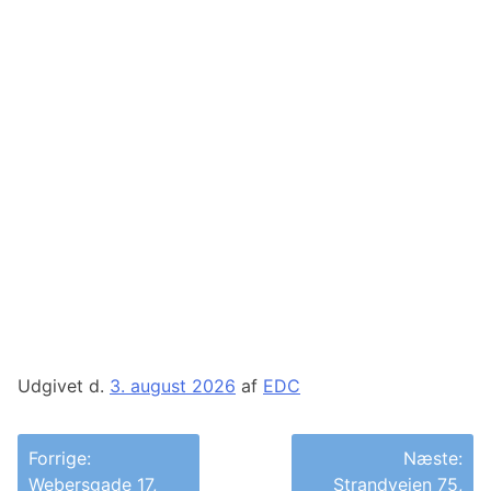
Udgivet d.
3. august 2026
af
EDC
Indlægsnavigation
Forrige:
Næste:
Webersgade 17,
Strandvejen 75,