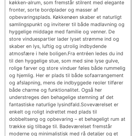
køkken-alrum, som fremstår stilrent med elegante
fronter, sorte bordplader og masser af
opbevaringsplads. Køkkenøen skaber et naturligt
samlingspunkt og inviterer til både madlavning og
hyggelige middage med familie og venner. De
store vinduespartier lader lyset strømme ind og
skaber en lys, luftig og utrolig indbydende
atmosfære i hele boligen.Fra entréen ledes du ind
til den hyggelige stue, som med sine lyse gulve,
rolige farver og store vinduer føles både rummelig
og hjemlig. Her er plads til både sofaarrangement
og afslapning, mens de indbyggede reoler tilfører
både charme og funktionalitet. Også her
understreges den behagelige stemning af det
fantastiske naturlige lysindfald.Soveværelset er
enkelt og roligt indrettet med plads til
dobbeltseng og opbevaring – et behageligt rum at
trække sig tilbage til. Badeværelset fremstår
moderne og minimalistisk med rå detaljer og et