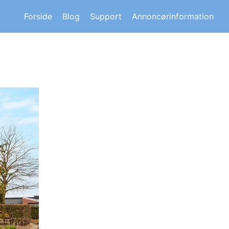
s om andre huskøberes oplevelser.
Forside
Blog
Support
Annoncørinformation