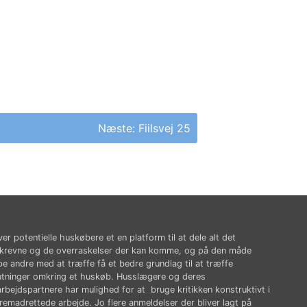
Næste:
Fiilsvej 25
ver potentielle huskøbere et en platform til at dele alt det
krevne og de overraskelser der kan komme, og på den måde
pe andre med at træffe få et bedre grundlag til at træffe
utninger omkring et huskøb. Husslægere og deres
rbejdspartnere har mulighed for at bruge kritikken konstruktivt i
fremadrettede arbejde. Jo flere anmeldelser der bliver lagt på