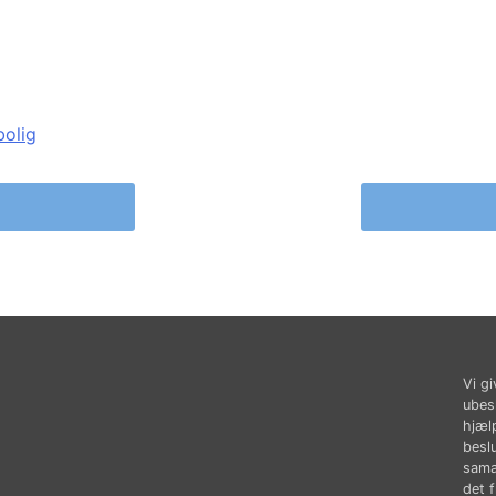
olig
Vi gi
ubes
hjæl
besl
sama
det 