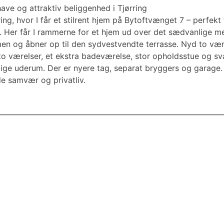
ave og attraktiv beliggenhed i Tjørring
rring, hvor I får et stilrent hjem på Bytoftvænget 7 – perfekt 
. Her får I rammerne for et hjem ud over det sædvanlige m
 og åbner op til den sydvestvendte terrasse. Nyd to være
to værelser, et ekstra badeværelse, stor opholdsstue og s
ige uderum. Der er nyere tag, separat bryggers og garage.
de samvær og privatliv.