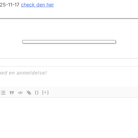
025-11-17
check den her
{}
[+]