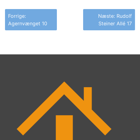
Indlægsnavigation
Forrige:
Næste:
Rudolf
Agernvænget 10
Steiner Allé 17