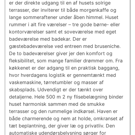
er der direkte udgang til en af husets solrige
terrasser, der inviterer til både morgenkaffe og
lange sommeraftener under åben himmel. Huset
rummer i alt fire værelser – tre gode børne- eller
kontorværelser samt et soveværelse med eget
badeværelse med badekar. Der er
gæstebadeværelse ved entreen med bruseniche.
De to badeværelser giver jer den komfort og
fleksibilitet, som mange familier drømmer om. Fra
køkkenet er der adgang til en praktisk baggang,
hvor hverdagens logistik er gennemtænkt med
vaskemaskine, tørretumbler og masser af
skabsplads. Udvendigt er der tænkt over
detaljerne. Hele 500 m 2 ny flisebelægning binder
huset harmonisk sammen med de smukke
terrasser og den rummelige indkørsel. Haven er
både charmerende og nem at holde, omkranset af
tæt beplantning, der giver læ og privatliv. Den
automatiske udendørsbelysning sørger for