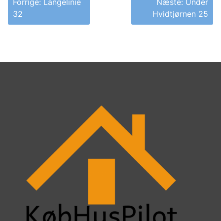
Forrige:
Langelinie
Næste:
Under
32
Hvidtjørnen 25