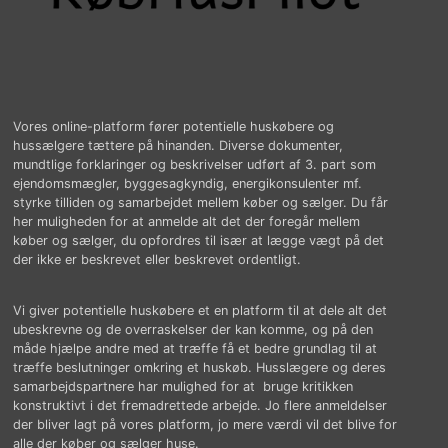
Vores online-platform fører potentielle huskøbere og
hussælgere tættere på hinanden. Diverse dokumenter,
mundtlige forklaringer og beskrivelser udført af 3. part som
ejendomsmægler, byggesagkyndig, energikonsulenter mf.
styrke tilliden og samarbejdet mellem køber og sælger. Du får
her muligheden for at anmelde alt det der foregår mellem
køber og sælger, du opfordres til især at lægge vægt på det
der ikke er beskrevet eller beskrevet ordentligt.
Vi giver potentielle huskøbere et en platform til at dele alt det
ubeskrevne og de overraskelser der kan komme, og på den
måde hjælpe andre med at træffe få et bedre grundlag til at
træffe beslutninger omkring et huskøb. Husslægere og deres
samarbejdspartnere har mulighed for at bruge kritikken
konstruktivt i det fremadrettede arbejde. Jo flere anmeldelser
der bliver lagt på vores platform, jo mere værdi vil det blive for
alle der køber og sælger huse.