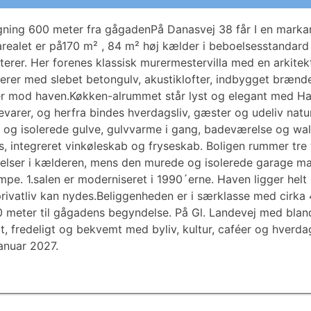
bygning 600 meter fra gågadenPå Danasvej 38 får I en markan
arealet er på170 m² , 84 m² høj kælder i beboelsesstandard
terer. Her forenes klassisk murermestervilla med en arkitek
er med slebet betongulv, akustiklofter, indbygget brænde
tier mod haven.Køkken-alrummet står lyst og elegant med H
arer, og herfra bindes hverdagsliv, gæster og udeliv nat
g isolerede gulve, gulvvarme i gang, badeværelse og walk-
integreret vinkøleskab og fryseskab. Boligen rummer tre to
lser i kælderen, mens den murede og isolerede garage mat
pe. 1.salen er moderniseret i 1990´erne. Haven ligger helt 
privatliv kan nydes.Beliggenheden er i særklasse med cirka
0 meter til gågadens begyndelse. På Gl. Landevej med blan
alt, fredeligt og bekvemt med byliv, kultur, caféer og hver
januar 2027.