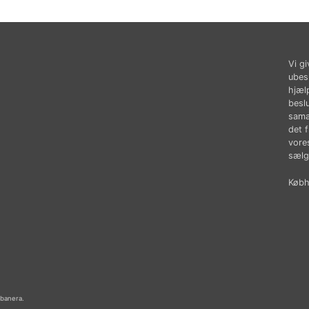
Vi gi
ubes
hjæl
besl
sama
det 
vores
sælg
Købhu
abanera.