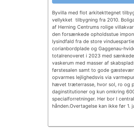
Byvilla med flot arkitekttegnet til
vellykket tilbygning fra 2010. Bolig
af Herning Centrums rolige villakvar
den forsænkede opholdsstue imponer
lysindfald fra de store vinduespar
corianbordplade og Gaggenau-hvidev
totalrenoveret i 2023 med sænkede o
vaskerum med masser af skabsplads, 
førstesalen samt to gode gæstevære
opvarmes lejlighedsvis via varmepum
hævet træterrasse, hvor sol, ro og 
daginstitutioner og kun omkring 60
specialforretninger. Her bor I centr
hånden.Overtagelse kan ikke før 1. 