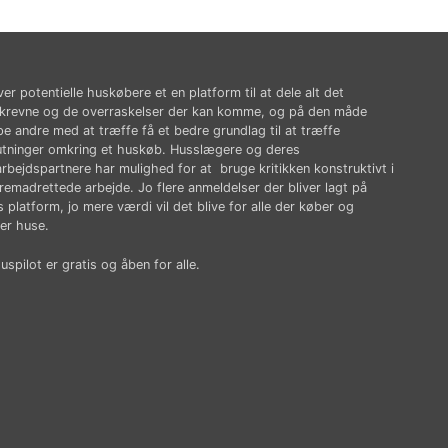
ver potentielle huskøbere et en platform til at dele alt det
krevne og de overraskelser der kan komme, og på den måde
pe andre med at træffe få et bedre grundlag til at træffe
utninger omkring et huskøb. Husslægere og deres
rbejdspartnere har mulighed for at bruge kritikken konstruktivt i
fremadrettede arbejde. Jo flere anmeldelser der bliver lagt på
 platform, jo mere værdi vil det blive for alle der køber og
er huse.
spilot er gratis og åben for alle.