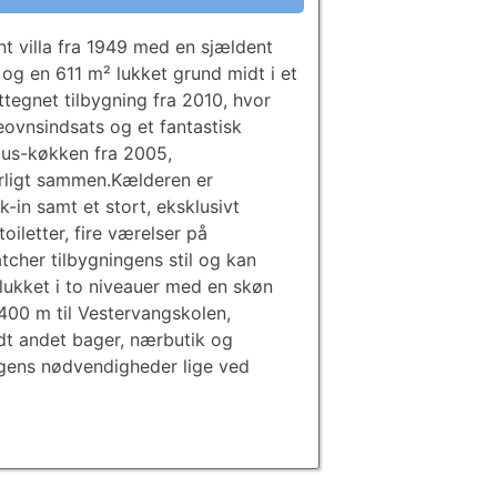
t villa fra 1949 med en sjældent
 og en 611 m² lukket grund midt i et
ttegnet tilbygning fra 2010, hvor
ovnsindsats og et fantastisk
aus-køkken fra 2005,
urligt sammen.Kælderen er
in samt et stort, eksklusivt
iletter, fire værelser på
cher tilbygningens stil og kan
lukket i to niveauer med en skøn
 400 m til Vestervangskolen,
dt andet bager, nærbutik og
dagens nødvendigheder lige ved