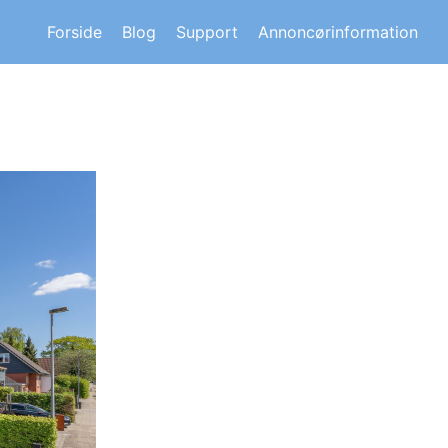
s om andre huskøberes oplevelser.
Forside
Blog
Support
Annoncørinformation