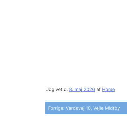
Udgivet d.
8. maj 2026
af
Home
Indlægsnavigation
Forrige:
Vardevej 10, Vejle Midtby