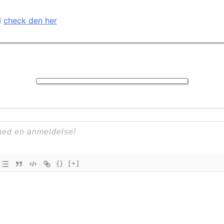
l
check den her
{}
[+]