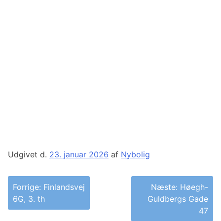
Udgivet d.
23. januar 2026
af
Nybolig
Indlægsnavigation
Forrige:
Finlandsvej
Næste:
Høegh-
6G, 3. th
Guldbergs Gade
47