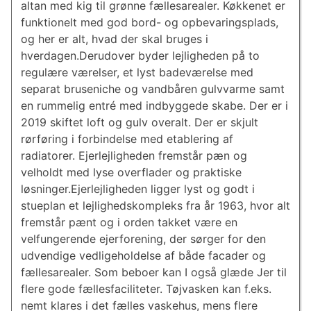
altan med kig til grønne fællesarealer. Køkkenet er
funktionelt med god bord- og opbevaringsplads,
og her er alt, hvad der skal bruges i
hverdagen.Derudover byder lejligheden på to
regulære værelser, et lyst badeværelse med
separat bruseniche og vandbåren gulvvarme samt
en rummelig entré med indbyggede skabe. Der er i
2019 skiftet loft og gulv overalt. Der er skjult
rørføring i forbindelse med etablering af
radiatorer. Ejerlejligheden fremstår pæn og
velholdt med lyse overflader og praktiske
løsninger.Ejerlejligheden ligger lyst og godt i
stueplan et lejlighedskompleks fra år 1963, hvor alt
fremstår pænt og i orden takket være en
velfungerende ejerforening, der sørger for den
udvendige vedligeholdelse af både facader og
fællesarealer. Som beboer kan I også glæde Jer til
flere gode fællesfaciliteter. Tøjvasken kan f.eks.
nemt klares i det fælles vaskehus, mens flere