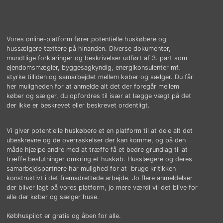
Vores online-platform fører potentielle huskøbere og
hussælgere tættere på hinanden. Diverse dokumenter,
mundtlige forklaringer og beskrivelser udført af 3. part som
ejendomsmægler, byggesagkyndig, energikonsulenter mf.
styrke tilliden og samarbejdet mellem køber og sælger. Du får
her muligheden for at anmelde alt det der foregår mellem
køber og sælger, du opfordres til især at lægge vægt på det
der ikke er beskrevet eller beskrevet ordentligt.
Vi giver potentielle huskøbere et en platform til at dele alt det
ubeskrevne og de overraskelser der kan komme, og på den
måde hjælpe andre med at træffe få et bedre grundlag til at
træffe beslutninger omkring et huskøb. Husslægere og deres
samarbejdspartnere har mulighed for at bruge kritikken
konstruktivt i det fremadrettede arbejde. Jo flere anmeldelser
der bliver lagt på vores platform, jo mere værdi vil det blive for
alle der køber og sælger huse.
Købhuspilot er gratis og åben for alle.