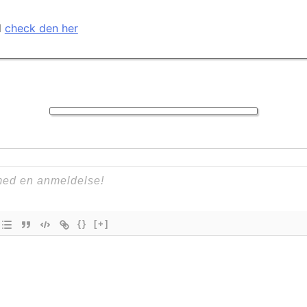
l
check den her
{}
[+]