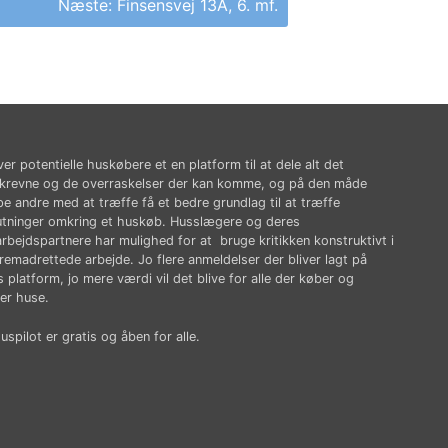
Næste:
Finsensvej 13A, 6. mf.
ver potentielle huskøbere et en platform til at dele alt det
krevne og de overraskelser der kan komme, og på den måde
pe andre med at træffe få et bedre grundlag til at træffe
utninger omkring et huskøb. Husslægere og deres
rbejdspartnere har mulighed for at bruge kritikken konstruktivt i
fremadrettede arbejde. Jo flere anmeldelser der bliver lagt på
 platform, jo mere værdi vil det blive for alle der køber og
er huse.
spilot er gratis og åben for alle.