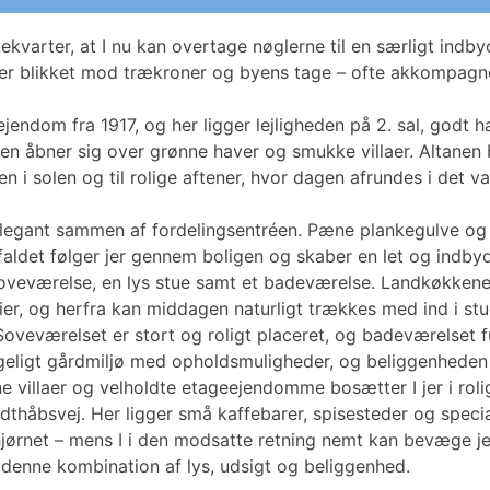
ekvarter, at I nu kan overtage nøglerne til en særligt indb
fter blikket mod trækroner og byens tage – ofte akkompagne
sejendom fra 1917, og her ligger lejligheden på 2. sal, godt
en åbner sig over grønne haver og smukke villaer. Altanen b
en i solen og til rolige aftener, hvor dagen afrundes i det
legant sammen af fordelingsentréen. Pæne plankegulve og
dfaldet følger jer gennem boligen og skaber en let og indby
oveværelse, en lys stue samt et badeværelse. Landkøkkenet
er, og herfra kan middagen naturligt trækkes med ind i stu
oveværelset er stort og roligt placeret, og badeværelset f
eligt gårdmiljø med opholdsmuligheder, og beliggenheden 
villaer og velholdte etageejendomme bosætter I jer i roli
thåbsvej. Her ligger små kaffebarer, spisesteder og specia
hjørnet – mens I i den modsatte retning nemt kan bevæge j
i denne kombination af lys, udsigt og beliggenhed.