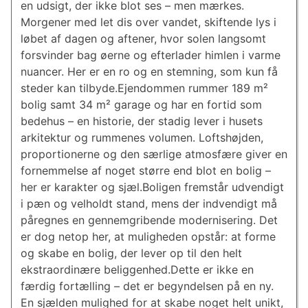
en udsigt, der ikke blot ses – men mærkes.
Morgener med let dis over vandet, skiftende lys i
løbet af dagen og aftener, hvor solen langsomt
forsvinder bag øerne og efterlader himlen i varme
nuancer. Her er en ro og en stemning, som kun få
steder kan tilbyde.Ejendommen rummer 189 m²
bolig samt 34 m² garage og har en fortid som
bedehus – en historie, der stadig lever i husets
arkitektur og rummenes volumen. Loftshøjden,
proportionerne og den særlige atmosfære giver en
fornemmelse af noget større end blot en bolig –
her er karakter og sjæl.Boligen fremstår udvendigt
i pæn og velholdt stand, mens der indvendigt må
påregnes en gennemgribende modernisering. Det
er dog netop her, at muligheden opstår: at forme
og skabe en bolig, der lever op til den helt
ekstraordinære beliggenhed.Dette er ikke en
færdig fortælling – det er begyndelsen på en ny.
En sjælden mulighed for at skabe noget helt unikt,