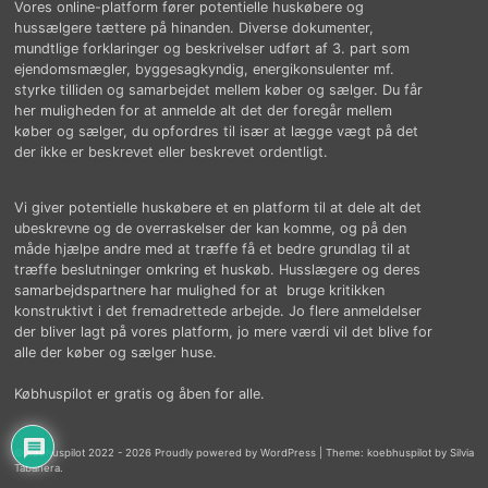
Vores online-platform fører potentielle huskøbere og
hussælgere tættere på hinanden. Diverse dokumenter,
mundtlige forklaringer og beskrivelser udført af 3. part som
ejendomsmægler, byggesagkyndig, energikonsulenter mf.
styrke tilliden og samarbejdet mellem køber og sælger. Du får
her muligheden for at anmelde alt det der foregår mellem
køber og sælger, du opfordres til især at lægge vægt på det
der ikke er beskrevet eller beskrevet ordentligt.
Vi giver potentielle huskøbere et en platform til at dele alt det
ubeskrevne og de overraskelser der kan komme, og på den
måde hjælpe andre med at træffe få et bedre grundlag til at
træffe beslutninger omkring et huskøb. Husslægere og deres
samarbejdspartnere har mulighed for at bruge kritikken
konstruktivt i det fremadrettede arbejde. Jo flere anmeldelser
der bliver lagt på vores platform, jo mere værdi vil det blive for
alle der køber og sælger huse.
Købhuspilot er gratis og åben for alle.
© købhuspilot 2022 - 2026 Proudly powered by WordPress
|
Theme: koebhuspilot by Silvia
Tabanera.