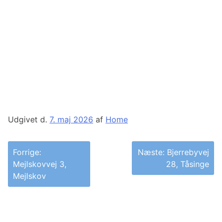
Udgivet d.
7. maj 2026
af
Home
Indlægsnavigation
Forrige:
Næste:
Bjerrebyvej
Mejlskovvej 3,
28, Tåsinge
Mejlskov