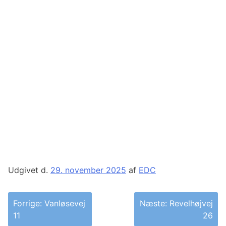
Udgivet d.
29. november 2025
af
EDC
Indlægsnavigation
Forrige:
Vanløsevej
Næste:
Revelhøjvej
11
26