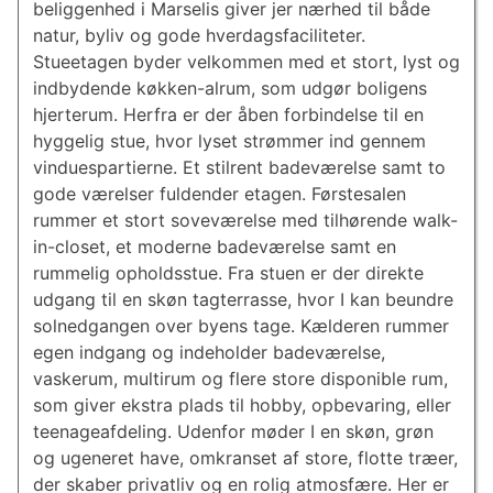
beliggenhed i Marselis giver jer nærhed til både
natur, byliv og gode hver­dags­fa­ci­li­te­ter.
Stueetagen byder velkommen med et stort, lyst og
indbydende køkken-alrum, som udgør boligens
hjerterum. Herfra er der åben forbindelse til en
hyggelig stue, hvor lyset strømmer ind gennem
vin­du­es­par­ti­er­ne. Et stilrent badeværelse samt to
gode værelser fuldender etagen. Førstesalen
rummer et stort soveværelse med tilhørende walk-
in-closet, et moderne badeværelse samt en
rummelig opholdsstue. Fra stuen er der direkte
udgang til en skøn tagterrasse, hvor I kan beundre
solnedgangen over byens tage. Kælderen rummer
egen indgang og indeholder badeværelse,
vaskerum, multirum og flere store disponible rum,
som giver ekstra plads til hobby, opbevaring, eller
te­e­na­ge­af­de­ling. Udenfor møder I en skøn, grøn
og ugeneret have, omkranset af store, flotte træer,
der skaber privatliv og en rolig atmosfære. Her er