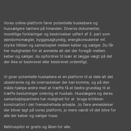
Vores online-platform fører potentielle huskøbere og
hussælgere tættere på hinanden. Diverse dokumenter,
mundtlige forklaringer og beskrivelser udført af 3. part som
ejendomsmægler, byggesagkyndig, energikonsulenter mf.
styrke tilliden og samarbejdet mellem køber og sælger. Du får
her muligheden for at anmelde alt det der foregår mellem
køber og sælger, du opfordres til især at lægge vægt på det
der ikke er beskrevet eller beskrevet ordentligt.
Vi giver potentielle huskøbere et en platform til at dele alt det
ubeskrevne og de overraskelser der kan komme, og på den
måde hjælpe andre med at træffe få et bedre grundlag til at
træffe beslutninger omkring et huskøb. Husslægere og deres
samarbejdspartnere har mulighed for at bruge kritikken
konstruktivt i det fremadrettede arbejde. Jo flere anmeldelser
der bliver lagt på vores platform, jo mere værdi vil det blive for
alle der køber og sælger huse.
Købhuspilot er gratis og åben for alle.