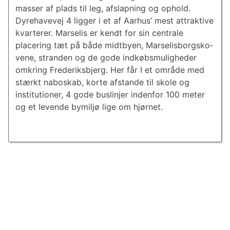
masser af plads til leg, afslapning og ophold.
Dyrehavevej 4 ligger i et af Aarhus’ mest attraktive
kvarterer. Marselis er kendt for sin centrale
placering tæt på både midtbyen, Mar­se­lis­borgsko­
ve­ne, stranden og de gode ind­købs­mu­lig­he­der
omkring Frederiksbjerg. Her får I et område med
stærkt naboskab, korte afstande til skole og
institutioner, 4 gode buslinjer indenfor 100 meter
og et levende bymiljø lige om hjørnet.