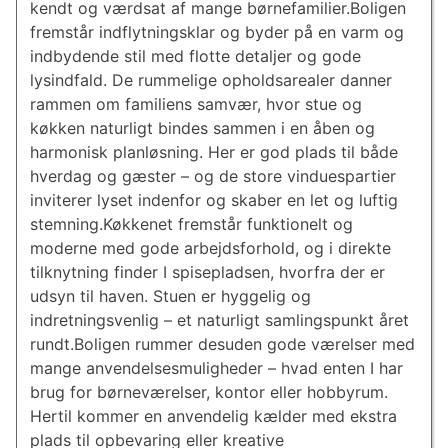
kendt og værdsat af mange børnefamilier.Boligen
fremstår indflytningsklar og byder på en varm og
indbydende stil med flotte detaljer og gode
lysindfald. De rummelige opholdsarealer danner
rammen om familiens samvær, hvor stue og
køkken naturligt bindes sammen i en åben og
harmonisk planløsning. Her er god plads til både
hverdag og gæster – og de store vinduespartier
inviterer lyset indenfor og skaber en let og luftig
stemning.Køkkenet fremstår funktionelt og
moderne med gode arbejdsforhold, og i direkte
tilknytning finder I spisepladsen, hvorfra der er
udsyn til haven. Stuen er hyggelig og
indretningsvenlig – et naturligt samlingspunkt året
rundt.Boligen rummer desuden gode værelser med
mange anvendelsesmuligheder – hvad enten I har
brug for børneværelser, kontor eller hobbyrum.
Hertil kommer en anvendelig kælder med ekstra
plads til opbevaring eller kreative