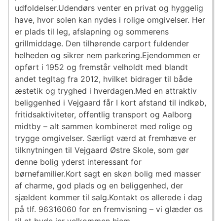
udfoldelser.Udendørs venter en privat og hyggelig
have, hvor solen kan nydes i rolige omgivelser. Her
er plads til leg, afslapning og sommerens
grillmiddage. Den tilhørende carport fuldender
helheden og sikrer nem parkering.Ejendommen er
opført i 1952 og fremstår velholdt med blandt
andet tegltag fra 2012, hvilket bidrager til både
æstetik og tryghed i hverdagen.Med en attraktiv
beliggenhed i Vejgaard får I kort afstand til indkøb,
fritidsaktiviteter, offentlig transport og Aalborg
midtby – alt sammen kombineret med rolige og
trygge omgivelser. Særligt værd at fremhæve er
tilknytningen til Vejgaard Østre Skole, som gør
denne bolig yderst interessant for
børnefamilier.Kort sagt en skøn bolig med masser
af charme, god plads og en beliggenhed, der
sjældent kommer til salg.Kontakt os allerede i dag
på tlf. 96316060 for en fremvisning – vi glæder os