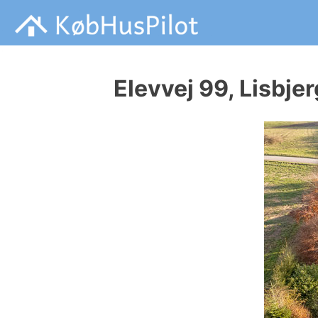
Skip
Hvad Er Ikke Med I En salgsopstilling, Tilstandsrapport, en
Købhuspilot handler om anmeldelser i forbindelse med di
to
content
Elevvej 99, Lisbje