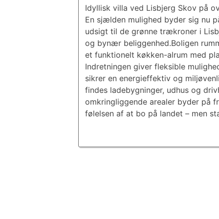
Idyllisk villa ved Lisbjerg Skov på 
En sjælden mulighed byder sig nu på
udsigt til de grønne trækroner i Lis
og bynær beliggenhed.Boligen rummer
et funktionelt køkken-alrum med plad
Indretningen giver fleksible mulig
sikrer en energieffektiv og miljøve
findes ladebygninger, udhus og driv
omkringliggende arealer byder på f
følelsen af at bo på landet – men st