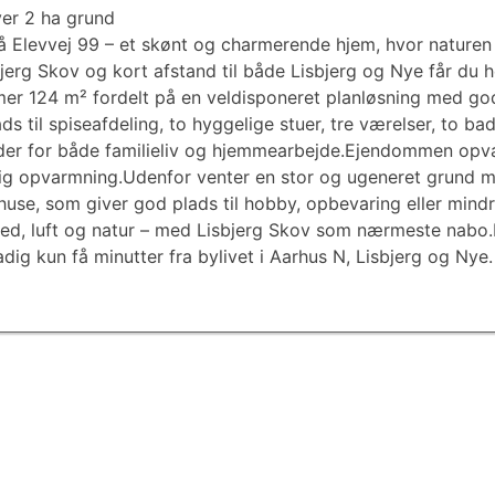
over 2 ha grund
 Elevvej 99 – et skønt og charmerende hjem, hvor naturen 
bjerg Skov og kort afstand til både Lisbjerg og Nye får du h
 124 m² fordelt på en veldisponeret planløsning med god p
s til spiseafdeling, to hyggelige stuer, tre værelser, to ba
heder for både familieliv og hjemmearbejde.Ejendommen op
nlig opvarmning.Udenfor venter en stor og ugeneret grund 
huse, som giver god plads til hobby, opbevaring eller min
red, luft og natur – med Lisbjerg Skov som nærmeste nabo.
adig kun få minutter fra bylivet i Aarhus N, Lisbjerg og Nye.