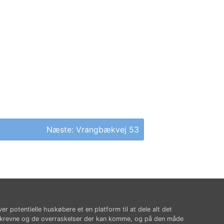
Næste:
Vrangbækvej 53
ver potentielle huskøbere et en platform til at dele alt det
krevne og de overraskelser der kan komme, og på den måde