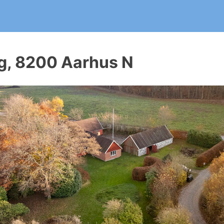
ergirapport?
t kommende huskøb. Skriv og del anmeldelser i dag, og læ
rg, 8200 Aarhus N