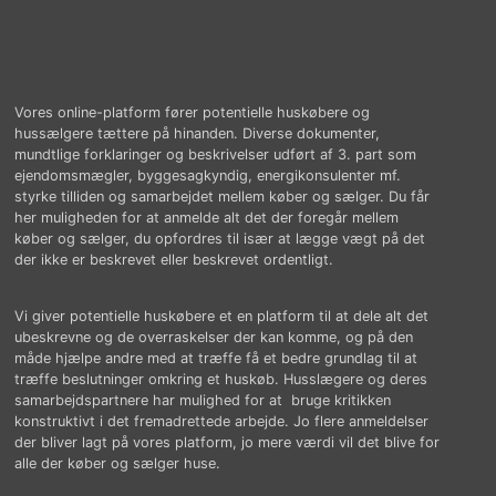
Vores online-platform fører potentielle huskøbere og
hussælgere tættere på hinanden. Diverse dokumenter,
mundtlige forklaringer og beskrivelser udført af 3. part som
ejendomsmægler, byggesagkyndig, energikonsulenter mf.
styrke tilliden og samarbejdet mellem køber og sælger. Du får
her muligheden for at anmelde alt det der foregår mellem
køber og sælger, du opfordres til især at lægge vægt på det
der ikke er beskrevet eller beskrevet ordentligt.
Vi giver potentielle huskøbere et en platform til at dele alt det
ubeskrevne og de overraskelser der kan komme, og på den
måde hjælpe andre med at træffe få et bedre grundlag til at
træffe beslutninger omkring et huskøb. Husslægere og deres
samarbejdspartnere har mulighed for at bruge kritikken
konstruktivt i det fremadrettede arbejde. Jo flere anmeldelser
der bliver lagt på vores platform, jo mere værdi vil det blive for
alle der køber og sælger huse.