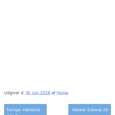
Udgivet d.
16. juni 2026
af
Home
Indlægsnavigation
Forrige:
Hambros
Næste:
Edlevej 2A