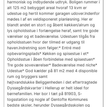
harmonisk og indbydende udtryk. Boligen rummer i
alt 125 m2 bebygget areal hvoraf 13 kvm er
udestue og hertil kommer garagen udover.Indenfor
mødes I af en veldisponeret planløsning. Her er
blandt andet en stort og åbent køkken/alrum og
lys opholdsstue i forlængelse heraf, samt tre gode
værelser og et badeværelse. Udestuen tilgås fra
opholdsstuen hvor der tilmed er udgang til
haven.Indretning som følger:* Entré med
opbevaringsplads* Køkken og spisestue i et*
Opholdsstue i åben forbindelse med spisestuen*
Tre gode soveværelser* Badeværelse med niche*
Udestue* God kælder på 81 m2 med 4 disponible
rum og bryggers samt
højtvandslukke Beliggenheden i det eftertragtede
Dyssegårdskvarter i Hellerup er helt ideel for
børnefamilien. Her bor I tæt på B1903, S-
togsstation og nogle af Gentofte Kommunes
bedste skoler, herunder Dyssegårdsskolen og