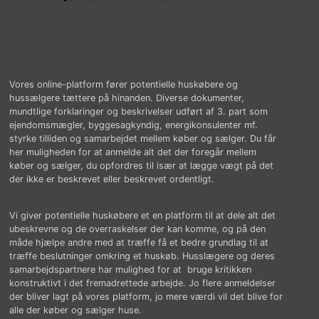
Vores online-platform fører potentielle huskøbere og
hussælgere tættere på hinanden. Diverse dokumenter,
mundtlige forklaringer og beskrivelser udført af 3. part som
ejendomsmægler, byggesagkyndig, energikonsulenter mf.
styrke tilliden og samarbejdet mellem køber og sælger. Du får
her muligheden for at anmelde alt det der foregår mellem
køber og sælger, du opfordres til især at lægge vægt på det
der ikke er beskrevet eller beskrevet ordentligt.
Vi giver potentielle huskøbere et en platform til at dele alt det
ubeskrevne og de overraskelser der kan komme, og på den
måde hjælpe andre med at træffe få et bedre grundlag til at
træffe beslutninger omkring et huskøb. Husslægere og deres
samarbejdspartnere har mulighed for at bruge kritikken
konstruktivt i det fremadrettede arbejde. Jo flere anmeldelser
der bliver lagt på vores platform, jo mere værdi vil det blive for
alle der køber og sælger huse.