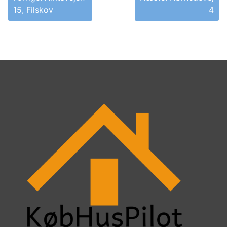
15, Filskov
4