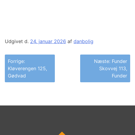
Udgivet d.
24. januar 2026
af
danbolig
Indlægsnavigation
Forrige:
Næste:
Funder
Kløverengen 125,
Skovvej 113,
Gødvad
Funder