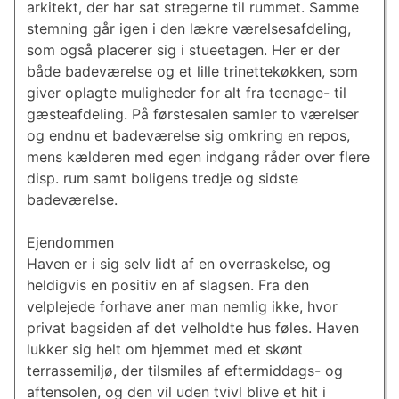
arkitekt, der har sat stregerne til rummet. Samme
stemning går igen i den lækre værelsesafdeling,
som også placerer sig i stueetagen. Her er der
både badeværelse og et lille trinettekøkken, som
giver oplagte muligheder for alt fra teenage- til
gæsteafdeling. På førstesalen samler to værelser
og endnu et badeværelse sig omkring en repos,
mens kælderen med egen indgang råder over flere
disp. rum samt boligens tredje og sidste
badeværelse.
Ejendommen
Haven er i sig selv lidt af en overraskelse, og
heldigvis en positiv en af slagsen. Fra den
velplejede forhave aner man nemlig ikke, hvor
privat bagsiden af det velholdte hus føles. Haven
lukker sig helt om hjemmet med et skønt
terrassemiljø, der tilsmiles af eftermiddags- og
aftensolen, og den vil uden tvivl blive et hit i