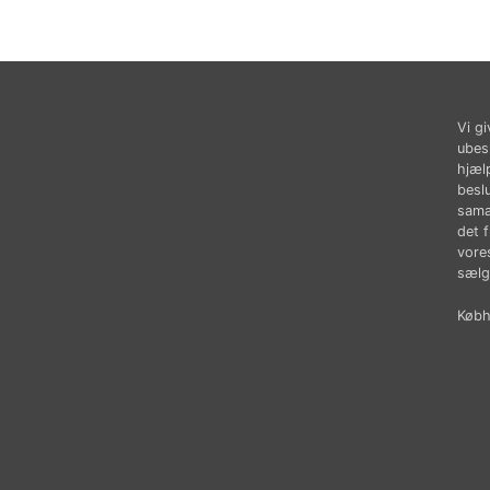
Vi gi
ubes
hjæl
besl
sama
det 
vores
sælg
Købhu