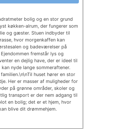
adratmeter bolig og en stor grund
lyst køkken-alrum, der fungerer som
ie og gæster. Stuen indbyder til
errasse, hvor morgenkaffen kan
 førstesalen og badeværelser på
er. Ejendommen fremstår lys og
er en dejlig have, der er ideel til
du kan nyde lange sommeraftener.
 familien.\n\nTil huset hører en stor
dje. Her er masser af muligheder for
der på grønne områder, skoler og
ntlig transport er der nem adgang til
ot en bolig; det er et hjem, hvor
 kan blive dit drømmehjem.