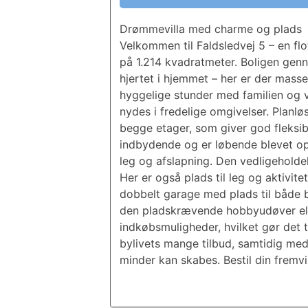
Drømmevilla med charme og plads
Velkommen til Faldsledvej 5 – en fl
på 1.214 kvadratmeter. Boligen genn
hjertet i hjemmet – her er der mass
hyggelige stunder med familien og v
nydes i fredelige omgivelser. Planl
begge etager, som giver god fleksibi
indbydende og er løbende blevet opd
leg og afslapning. Den vedligeholde
Her er også plads til leg og aktivitet
dobbelt garage med plads til både b
den pladskrævende hobbyudøver ell
indkøbsmuligheder, hvilket gør det ti
bylivets mange tilbud, samtidig med 
minder kan skabes. Bestil din fremv