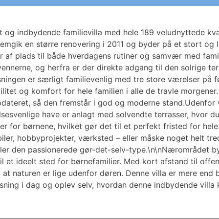
ot og indbydende familievilla med hele 189 veludnyttede kv
emgik en større renovering i 2011 og byder på et stort og 
er af plads til både hverdagens rutiner og samvær med famil
ennerne, og herfra er der direkte adgang til den solrige t
øsningen er særligt familievenlig med tre store værelser på
litet og komfort for hele familien i alle de travle morgen
ateret, så den fremstår i god og moderne stand.Udenfor vent
lsesvenlige have er anlagt med solvendte terrasser, hvor 
er for børnene, hvilket gør det til et perfekt fristed for hele
iler, hobbyprojekter, værksted – eller måske noget helt tre
er den passionerede gør-det-selv-type.\n\nNærområdet by
l et ideelt sted for børnefamilier. Med kort afstand til offe
at naturen er lige udenfor døren. Denne villa er mere end bl
isning i dag og oplev selv, hvordan denne indbydende villa