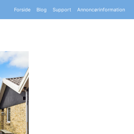
s om andre huskøberes oplevelser.
Forside
Blog
Support
Annoncørinformation