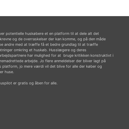
ver potentielle huskøbere et en platform til at dele alt det
krevne og de overraskelser der kan komme, og på den måde
pe andre med at træffe få et bedre grundlag til at træffe
utninger omkring et huskøb. Husslægere og deres
rbejdspartnere har mulighed for at bruge kritikken konstruktivt i
fremadrettede arbejde. Jo flere anmeldelser der bliver lagt på
 platform, jo mere værdi vil det blive for alle der køber og
er huse.
spilot er gratis og åben for alle.