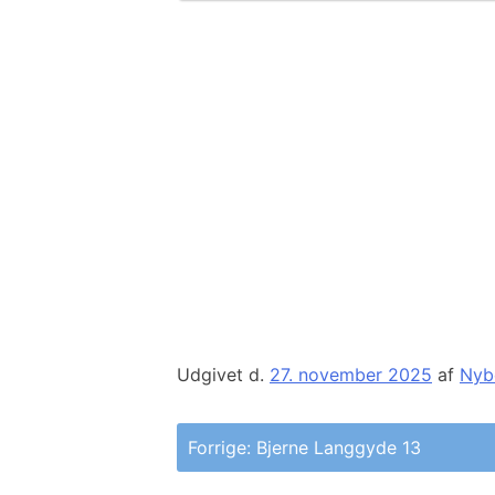
Udgivet d.
27. november 2025
af
Nyb
Indlægsnavigation
Forrige:
Bjerne Langgyde 13