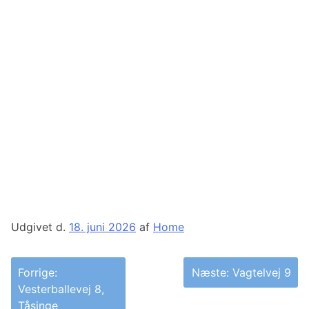
Udgivet d.
18. juni 2026
af
Home
Indlægsnavigation
Forrige:
Næste:
Vagtelvej 9
Vesterballevej 8,
Tåsinge