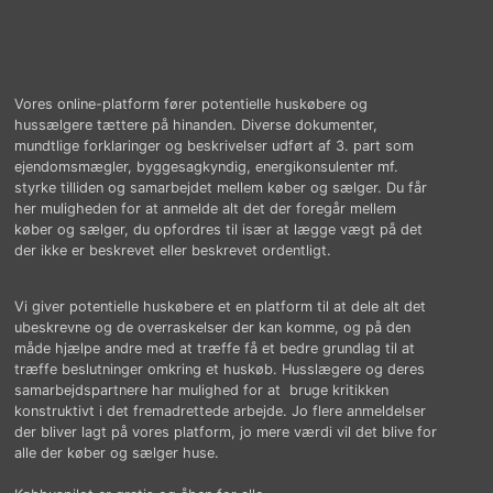
Vores online-platform fører potentielle huskøbere og
hussælgere tættere på hinanden. Diverse dokumenter,
mundtlige forklaringer og beskrivelser udført af 3. part som
ejendomsmægler, byggesagkyndig, energikonsulenter mf.
styrke tilliden og samarbejdet mellem køber og sælger. Du får
her muligheden for at anmelde alt det der foregår mellem
køber og sælger, du opfordres til især at lægge vægt på det
der ikke er beskrevet eller beskrevet ordentligt.
Vi giver potentielle huskøbere et en platform til at dele alt det
ubeskrevne og de overraskelser der kan komme, og på den
måde hjælpe andre med at træffe få et bedre grundlag til at
træffe beslutninger omkring et huskøb. Husslægere og deres
samarbejdspartnere har mulighed for at bruge kritikken
konstruktivt i det fremadrettede arbejde. Jo flere anmeldelser
der bliver lagt på vores platform, jo mere værdi vil det blive for
alle der køber og sælger huse.