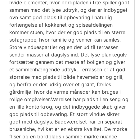
hvide elementer, hvor bordpladen i træ spiller godt
sammen med det lyse udtryk, og der er indbygget
ovn samt god plads til opbevaring.I naturlig
forlængelse af køkkenet og spiseafdelingen
kommer stuen, hvor der er god plads til en større
sofagruppe, hvor familie og venner kan samles.
Store vinduespartier og en dør ud til terrassen
sender masser af dagslys ind. Det lyse plankegulv
fortsætter gennem det meste af boligen og giver
et sammenhængende udtryk. Terrassen er af god
størrelse med plads til både havemøbler og grill,
og herfra er der udkig over et grønt, fælles
gårdmiljø, hvor de varme måneder kan bruges i
rolige omgivelser.Værelset har plads til en seng og
en lille kontorkrog, og det indbyggede skab giver
god plads til opbevaring. Et stort vindue sikrer
godt med dagslys. Badeværelset har en separat
bruseniche, hvilket er en ekstra kvalitet. De mørke
fliser og en bordplads i samme mørke nuance