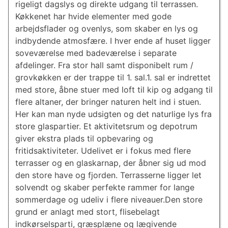
rigeligt dagslys og direkte udgang til terrassen.
Køkkenet har hvide elementer med gode
arbejdsflader og ovenlys, som skaber en lys og
indbydende atmosfære. I hver ende af huset ligger
soveværelse med badeværelse i separate
afdelinger. Fra stor hall samt disponibelt rum /
grovkøkken er der trappe til 1. sal.1. sal er indrettet
med store, åbne stuer med loft til kip og adgang til
flere altaner, der bringer naturen helt ind i stuen.
Her kan man nyde udsigten og det naturlige lys fra
store glaspartier. Et aktivitetsrum og depotrum
giver ekstra plads til opbevaring og
fritidsaktiviteter. Udelivet er i fokus med flere
terrasser og en glaskarnap, der åbner sig ud mod
den store have og fjorden. Terrasserne ligger let
solvendt og skaber perfekte rammer for lange
sommerdage og udeliv i flere niveauer.Den store
grund er anlagt med stort, flisebelagt
indkørselsparti, græsplæne og lægivende