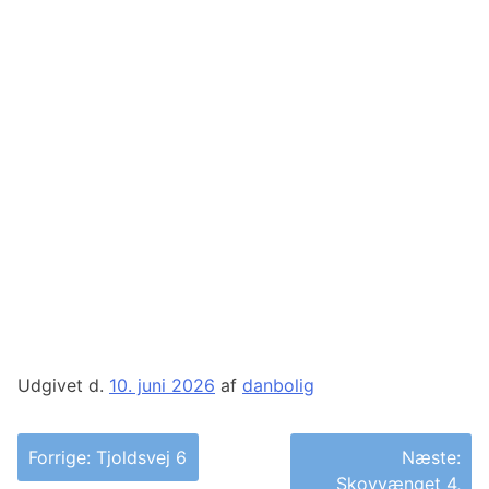
Udgivet d.
10. juni 2026
af
danbolig
Indlægsnavigation
Forrige:
Tjoldsvej 6
Næste:
Skovvænget 4,