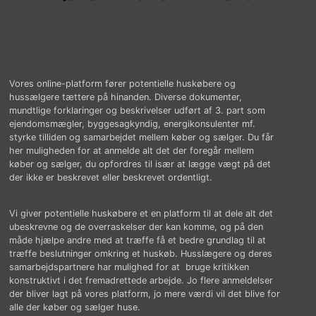
Vores online-platform fører potentielle huskøbere og
hussælgere tættere på hinanden. Diverse dokumenter,
mundtlige forklaringer og beskrivelser udført af 3. part som
ejendomsmægler, byggesagkyndig, energikonsulenter mf.
styrke tilliden og samarbejdet mellem køber og sælger. Du får
her muligheden for at anmelde alt det der foregår mellem
køber og sælger, du opfordres til især at lægge vægt på det
der ikke er beskrevet eller beskrevet ordentligt.
Vi giver potentielle huskøbere et en platform til at dele alt det
ubeskrevne og de overraskelser der kan komme, og på den
måde hjælpe andre med at træffe få et bedre grundlag til at
træffe beslutninger omkring et huskøb. Husslægere og deres
samarbejdspartnere har mulighed for at bruge kritikken
konstruktivt i det fremadrettede arbejde. Jo flere anmeldelser
der bliver lagt på vores platform, jo mere værdi vil det blive for
alle der køber og sælger huse.