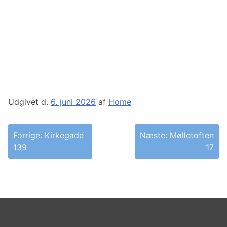
Udgivet d.
6. juni 2026
af
Home
Indlægsnavigation
Forrige:
Kirkegade
Næste:
Mølletoften
139
17