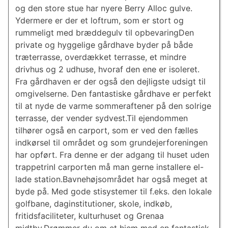
og den store stue har nyere Berry Alloc gulve.
Ydermere er der et loftrum, som er stort og
rummeligt med bræddegulv til opbevaringDen
private og hyggelige gårdhave byder på både
træterrasse, overdækket terrasse, et mindre
drivhus og 2 udhuse, hvoraf den ene er isoleret.
Fra gårdhaven er der også den dejligste udsigt til
omgivelserne. Den fantastiske gårdhave er perfekt
til at nyde de varme sommeraftener på den solrige
terrasse, der vender sydvest.Til ejendommen
tilhører også en carport, som er ved den fælles
indkørsel til området og som grundejerforeningen
har opført. Fra denne er der adgang til huset uden
trappetrinI carporten må man gerne installere el-
lade station.Bavnehøjsområdet har også meget at
byde på. Med gode stisystemer til f.eks. den lokale
golfbane, daginstitutioner, skole, indkøb,
fritidsfaciliteter, kulturhuset og Grenaa