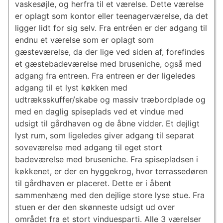
vaskesøjle, og herfra til et værelse. Dette værelse
er oplagt som kontor eller teenagerværelse, da det
ligger lidt for sig selv. Fra entréen er der adgang til
endnu et værelse som er oplagt som
gæsteværelse, da der lige ved siden af, forefindes
et gæstebadeværelse med bruseniche, også med
adgang fra entreen. Fra entreen er der ligeledes
adgang til et lyst køkken med
udtræksskuffer/skabe og massiv træbordplade og
med en daglig spiseplads ved et vindue med
udsigt til gårdhaven og de åbne vidder. Et dejligt
lyst rum, som ligeledes giver adgang til separat
soveværelse med adgang til eget stort
badeværelse med bruseniche. Fra spisepladsen i
køkkenet, er der en hyggekrog, hvor terrassedøren
til gårdhaven er placeret. Dette er i åbent
sammenhæng med den dejlige store lyse stue. Fra
stuen er der den skønneste udsigt ud over
området fra et stort vinduesparti. Alle 3 værelser