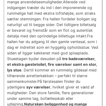
mange anvendelsesmuligheder.Allerede ved
indgangen træder du ind i den imponerende og
rummelige hall med ekstra loftshøjde, som straks
sætter stemningen. Fra hallen fordeler boligen sig
naturligt ud til begge sider. Det tidligere billetsalg
er bevaret og fremstår som en flot og autentisk
detalje med den oprindelige billetluge intakt.Fra
hallen har du adgang til den gamle ventesal, som i
dag er indrettet som en hyggelig opholdsstue. Ved
siden af ligger køkkenet med god spiseplads.
Stueetagen byder desuden på
tre badeværelser,
et ekstra gæstetoilet, fire værelser samt en stor,
lys stue
. Dertil kommer en rummelig gildesal med
tilhørende anretterkøkken – perfekt til større
sammenkomster.På førstesalen finder du
yderligere
syv værelser
, hvilket giver et væld af
muligheder: Den store familie, flere generationer
under samme tag, bofællesskab eller
udlejning.
Naturskøn beliggenhed og mange