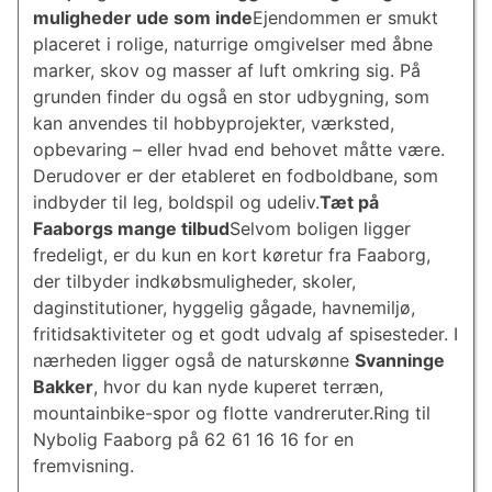
muligheder ude som inde
Ejendommen er smukt
placeret i rolige, naturrige omgivelser med åbne
marker, skov og masser af luft omkring sig. På
grunden finder du også en stor udbygning, som
kan anvendes til hobbyprojekter, værksted,
opbevaring – eller hvad end behovet måtte være.
Derudover er der etableret en fodboldbane, som
indbyder til leg, boldspil og udeliv.
Tæt på
Faaborgs mange tilbud
Selvom boligen ligger
fredeligt, er du kun en kort køretur fra Faaborg,
der tilbyder indkøbsmuligheder, skoler,
daginstitutioner, hyggelig gågade, havnemiljø,
fritidsaktiviteter og et godt udvalg af spisesteder. I
nærheden ligger også de naturskønne
Svanninge
Bakker
, hvor du kan nyde kuperet terræn,
mountainbike-spor og flotte vandreruter.Ring til
Nybolig Faaborg på 62 61 16 16 for en
fremvisning.