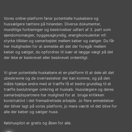
Vores online-platform fører potentielle huskøbere og
hussælgere tættere på hinanden. Diverse dokumenter,
mundtlige forklaringer og beskrivelser udført af 3. part som
ejendomsmægler, byggesagkyndig, energikonsulenter mf.
styrke tilliden og samarbejdet mellem køber og sælger. Du får
her muligheden for at anmelde alt det der foregår mellem
køber og sælger, du opfordres til især at lægge vægt på det
der ikke er beskrevet eller beskrevet ordentligt.
Vi giver potentielle huskøbere et en platform til at dele alt det
ubeskrevne og de overraskelser der kan komme, og på den
måde hjælpe andre med at træffe få et bedre grundlag til at
træffe beslutninger omkring et huskøb. Husslægere og deres
samarbejdspartnere har mulighed for at bruge kritikken
konstruktivt i det fremadrettede arbejde. Jo flere anmeldelser
der bliver lagt på vores platform, jo mere værdi vil det blive for
alle der køber og sælger huse.
Købhuspilot er gratis og åben for alle.