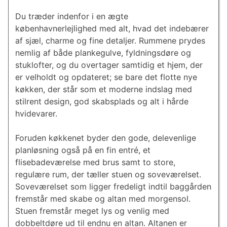
Du træder indenfor i en ægte
københavnerlejlighed med alt, hvad det indebærer
af sjæl, charme og fine detaljer. Rummene prydes
nemlig af både plankegulve, fyldningsdøre og
stuklofter, og du overtager samtidig et hjem, der
er velholdt og opdateret; se bare det flotte nye
køkken, der står som et moderne indslag med
stilrent design, god skabsplads og alt i hårde
hvidevarer.
Foruden køkkenet byder den gode, delevenlige
planløsning også på en fin entré, et
flisebadeværelse med brus samt to store,
regulære rum, der tæller stuen og soveværelset.
Soveværelset som ligger fredeligt indtil baggården
fremstår med skabe og altan med morgensol.
Stuen fremstår meget lys og venlig med
dobbeltdøre ud til endnu en altan. Altanen er