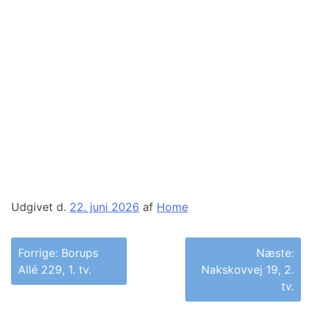
Udgivet d.
22. juni 2026
af
Home
Indlægsnavigation
Forrige:
Borups
Næste:
Allé 229, 1. tv.
Nakskovvej 19, 2.
tv.