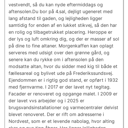
vestvendt, så du kan nyde eftermiddags og
aftensolen.Du bor på 4.sal, dejligt ugeneret med
lang afstand til gaden, og lejligheden ligger
samtidig for enden af en lukket stikvej, så den har
en rolig og tilbagetrukket placering. Heroppe er
der lys og luft omkring dig, og der er masser af sol
på dine to fine altaner. Morgenkaffen kan oplagt
serveres med udsigt over den grønne gård, og
senere kan du rykke om i aftensolen på den
modsatte altan, hvor du sidder med kig til både et
fællesareal og bylivet ude på Frederikssundsvej.
Ejendommen er i rigtig god stand, er opført i 1932
med fjernvarme. I 2017 er der lavet nyt tegltag.
Facader er renoveret og opgange malet. I 2009 er
der lavet vvs arbejder og i 2025 er
brugsvandsinstallationer og varmecentraler delvist
blevet renoveret. Der er rift om adresserne i
Nordvest, som er et levende nabolag, hvor alting