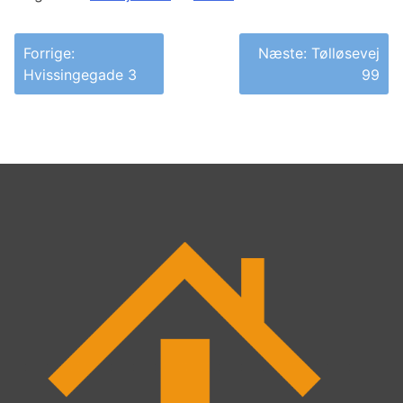
Indlægsnavigation
Forrige:
Næste:
Tølløsevej
Hvissingegade 3
99