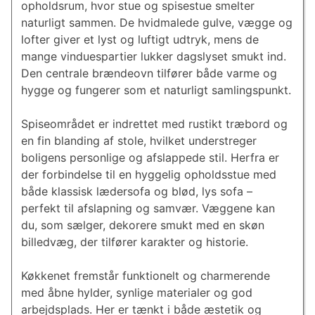
opholdsrum, hvor stue og spisestue smelter
naturligt sammen. De hvidmalede gulve, vægge og
lofter giver et lyst og luftigt udtryk, mens de
mange vinduespartier lukker dagslyset smukt ind.
Den centrale brændeovn tilfører både varme og
hygge og fungerer som et naturligt samlingspunkt.
Spiseområdet er indrettet med rustikt træbord og
en fin blanding af stole, hvilket understreger
boligens personlige og afslappede stil. Herfra er
der forbindelse til en hyggelig opholdsstue med
både klassisk lædersofa og blød, lys sofa –
perfekt til afslapning og samvær. Væggene kan
du, som sælger, dekorere smukt med en skøn
billedvæg, der tilfører karakter og historie.
Køkkenet fremstår funktionelt og charmerende
med åbne hylder, synlige materialer og god
arbejdsplads. Her er tænkt i både æstetik og