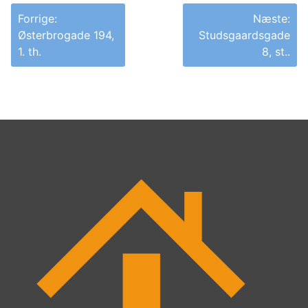
Indlægsnavigation
Forrige:
Næste:
Østerbrogade 194,
Studsgaardsgade
1. th.
8, st..