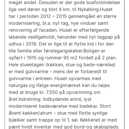
meget andet. Desuden er der gode bus­for­bin­del­ser
lige ved døren og blot 4 km. til Nykøbing.Huset
har i perioden 2012 – 2015 gennemgået en større
modernisering, bl.a. nyt tag, nye vinduer samt
renovering af facaden. Huset er efterfølgende
løbende vedligeholdt, herunder med nyt tagpap på
udhus i 2019. Det er lige til at flytte ind i for den
lille familie eller førs­te­gangs­kø­ber.Boligen er
opført i 1915 og rummer 95 m2 fordelt på 2 plan.
Hele stueetagen (køkken, stue og bade-værelse)
er med gulvvarme – mens der er forberedt til
gulvvarme i entreen. Huset opvarmes med
naturgas og ifølge energimærket kan du nøjes
med at bruge kr. 7.550 på opvarmning om
året.Indretning: Indbydende entré, lyst
moderniseret badeværelse med badekar. Stort
åbent køkken/alrum – stue med flotte synlige
bjælker samt trappe op til 1. sal. Køkkenet er med
pænt hvidt inventar med god bord-og skabsplads.