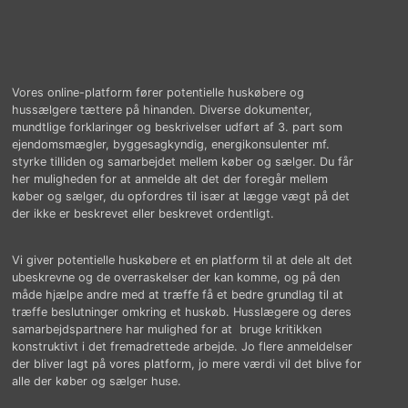
Vores online-platform fører potentielle huskøbere og
hussælgere tættere på hinanden. Diverse dokumenter,
mundtlige forklaringer og beskrivelser udført af 3. part som
ejendomsmægler, byggesagkyndig, energikonsulenter mf.
styrke tilliden og samarbejdet mellem køber og sælger. Du får
her muligheden for at anmelde alt det der foregår mellem
køber og sælger, du opfordres til især at lægge vægt på det
der ikke er beskrevet eller beskrevet ordentligt.
Vi giver potentielle huskøbere et en platform til at dele alt det
ubeskrevne og de overraskelser der kan komme, og på den
måde hjælpe andre med at træffe få et bedre grundlag til at
træffe beslutninger omkring et huskøb. Husslægere og deres
samarbejdspartnere har mulighed for at bruge kritikken
konstruktivt i det fremadrettede arbejde. Jo flere anmeldelser
der bliver lagt på vores platform, jo mere værdi vil det blive for
alle der køber og sælger huse.