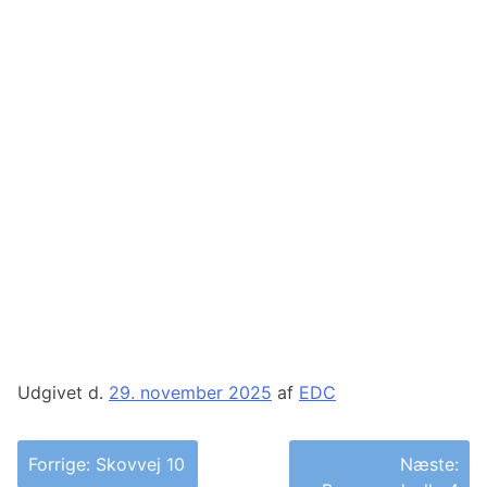
Udgivet d.
29. november 2025
af
EDC
Indlægsnavigation
Forrige:
Skovvej 10
Næste: