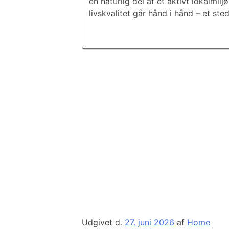
en naturlig del af et aktivt lokalmi
livskvalitet går hånd i hånd – et st
Udgivet d.
27. juni 2026
af
Home