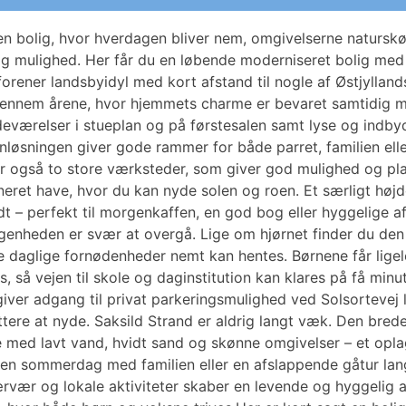
olig, hvor hverdagen bliver nem, omgivelserne naturskø
lig mulighed. Her får du en løbende moderniseret bolig me
orener landsbyidyl med kort afstand til nogle af Østjylland
 gennem årene, hvor hjemmets charme er bevaret samtidig m
deværelser i stueplan og på førstesalen samt lyse og ind
løsningen giver gode rammer for både parret, familien elle
r også to store værksteder, som giver god mulighed og pla
eneret have, hvor du kan nyde solen og roen. Et særligt høj
t – perfekt til morgenkaffen, en god bog eller hyggelige a
ggenheden er svær at overgå. Lige om hjørnet finder du den
e daglige fornødenheder nemt kan hentes. Børnene får lige
s, så vejen til skole og daginstitution kan klares på få minu
iver adgang til privat parkeringsmulighed ved Solsortevej l
ettere at nyde. Saksild Strand er aldrig langt væk. Den br
med lavt vand, hvidt sand og skønne omgivelser – et oplag
n sommerdag med familien eller en afslappende gåtur lang
vær og lokale aktiviteter skaber en levende og hyggelig a