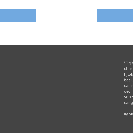
Vi gi
ubes
hjæl
besl
sama
det 
vores
sælg
Købhu