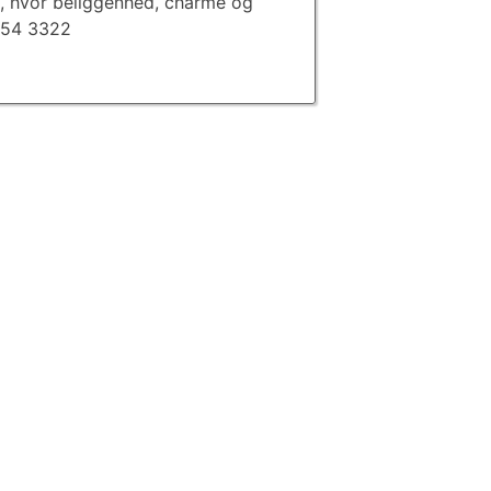
ig, hvor beliggenhed, charme og
8654 3322