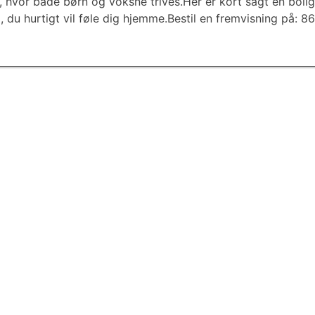
ljø, hvor både børn og voksne trives.Her er kort sagt en bol
ed, du hurtigt vil føle dig hjemme.Bestil en fremvisning på: 