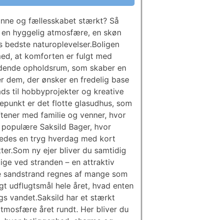
nne og fællesskabet stærkt? Så
d en hyggelig atmosfære, en skøn
s bedste naturoplevelser.Boligen
ed, at komforten er fulgt med
bydende opholdsrum, som skaber en
r dem, der ønsker en fredelig base
ds til hobbyprojekter og kreative
depunkt er det flotte glasudhus, som
ftener med familie og venner, hvor
 populære Saksild Bager, hvor
ledes en tryg hverdag med kort
tter.Som ny ejer bliver du samtidig
ige ved stranden – en attraktiv
ede sandstrand regnes af mange som
t udflugtsmål hele året, hvad enten
s vandet.Saksild har et stærkt
tmosfære året rundt. Her bliver du