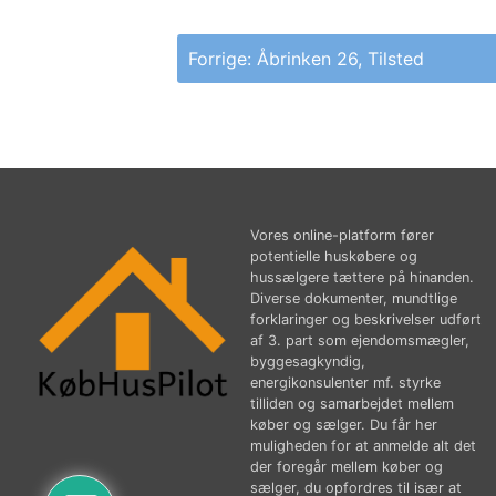
Indlægsnavigation
Forrige:
Åbrinken 26, Tilsted
Vores online-platform fører
potentielle huskøbere og
hussælgere tættere på hinanden.
Diverse dokumenter, mundtlige
forklaringer og beskrivelser udført
af 3. part som ejendomsmægler,
byggesagkyndig,
energikonsulenter mf. styrke
tilliden og samarbejdet mellem
køber og sælger. Du får her
muligheden for at anmelde alt det
der foregår mellem køber og
sælger, du opfordres til især at