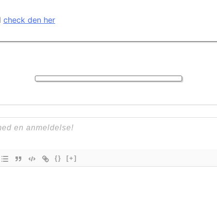
l
check den her
{}
[+]