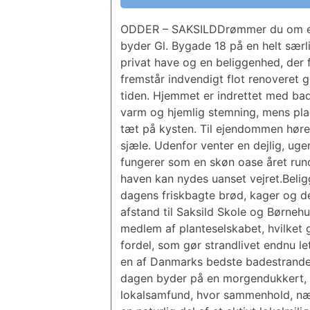
ODDER – SAKSILDDrømmer du om en b
byder Gl. Bygade 18 på en helt sær
privat have og en beliggenhed, der f
fremstår indvendigt flot renoveret
tiden. Hjemmet er indrettet med ba
varm og hjemlig stemning, mens plan
tæt på kysten. Til ejendommen høre
sjæle. Udenfor venter en dejlig, ug
fungerer som en skøn oase året rund
haven kan nydes uanset vejret.Beli
dagens friskbagte brød, kager og d
afstand til Saksild Skole og Børnehu
medlem af planteselskabet, hvilket g
fordel, som gør strandlivet endnu l
en af Danmarks bedste badestrande 
dagen byder på en morgendukkert, e
lokalsamfund, hvor sammenhold, nær