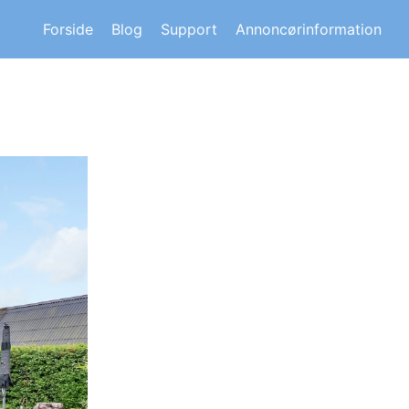
s om andre huskøberes oplevelser.
Forside
Blog
Support
Annoncørinformation