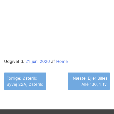
Udgivet d.
21. juni 2026
af
Home
Indlægsnavigation
Forrige:
Østerild
Næste:
Ejler Billes
Byvej 22A, Østerild
Allé 130, 1. tv.