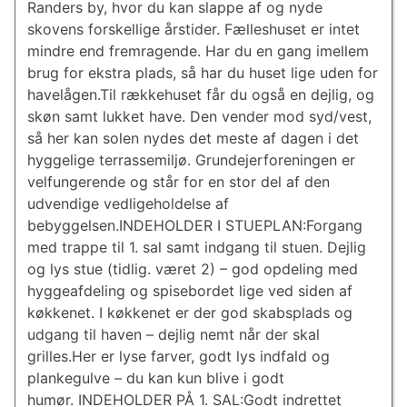
Randers by, hvor du kan slappe af og nyde
skovens forskellige årstider. Fælleshuset er intet
mindre end fremragende. Har du en gang imellem
brug for ekstra plads, så har du huset lige uden for
havelågen.Til rækkehuset får du også en dejlig, og
skøn samt lukket have. Den vender mod syd/vest,
så her kan solen nydes det meste af dagen i det
hyggelige terrassemiljø. Grundejerforeningen er
velfungerende og står for en stor del af den
udvendige vedligeholdelse af
bebyggelsen.INDEHOLDER I STUEPLAN:Forgang
med trappe til 1. sal samt indgang til stuen. Dejlig
og lys stue (tidlig. været 2) – god opdeling med
hyggeafdeling og spisebordet lige ved siden af
køkkenet. I køkkenet er der god skabsplads og
udgang til haven – dejlig nemt når der skal
grilles.Her er lyse farver, godt lys indfald og
plankegulve – du kan kun blive i godt
humør. INDEHOLDER PÅ 1. SAL:Godt indrettet