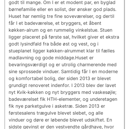
godt til mange. Om I er et modent par, en byglad
børnefamilie eller en solist, der ønsker god plads.
Huset har nemlig tre fine soveværelser, og dertil
får I et badeværelse, et bryggers, et åbent
køkken-alrum og en rummelig vinkelstue. Stuen
ligger placeret på første sal, hvilket giver et ekstra
godt lysindfald fra både øst og vest, og i
stueplanet ligger køkken-alrummet klar til fælles
madlavning og gode middage.Huset er
bevaringsværdigt og er utrolig charmerende med
sine sprossede vinduer. Samtidig får I en moderne
og komfortabel bolig, der siden 2013 er blevet
grundigt renoveret indenfor. I 2013 blev der lavet
nyt Kvik-køkken og nyt bryggers med vaskesøjle;
badeværelset fik HTH-elementer, og underetagen
fik nye parketgulve i asketræ. Siden 2013 er
førstesalens trægulve blevet slebet, og alle
vinduer og døre er løbende blevet udskiftet. En
sidste gevinst er den vestvendte gårdhave, hvor