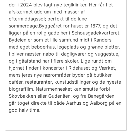
der i 2024 blev lagt nye teglklinker. Her får I et
afskærmet uderum med masser af
eftermiddagssol; perfekt til de lune
sommerdage.Byggeåret for huset er 1877, og det
ligger på en rolig gade her i Schousgadekvarteret.
Bydelen er som et lille samfund midt i Randers
med eget beboerhus, legeplads og grønne pletter.
I bliver næsten nabo til dagligvarer og vuggestue,
og i gåafstand har I flere skoler. Lige rundt om
hjørnet finder I koncerter i Ridehuset og Værket,
mens jeres nye nærområder byder på butikker,
caféer, restauranter, kunstudstillinger og de nyeste
biograffilm. Naturmennesket kan smutte forbi
Skovbakken eller Gudenåen, og fra Banegården
går toget direkte til både Aarhus og Aalborg på en
god halv time.