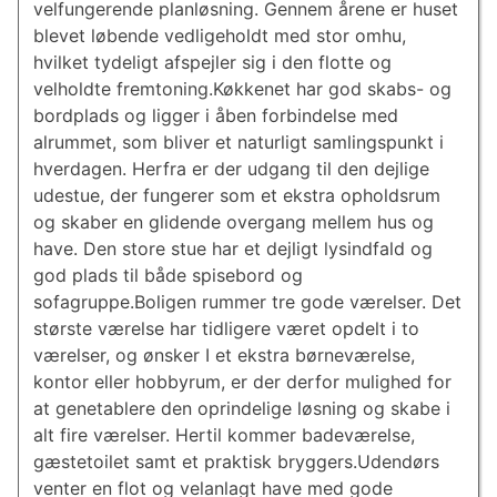
velfungerende planløsning. Gennem årene er huset
blevet løbende vedligeholdt med stor omhu,
hvilket tydeligt afspejler sig i den flotte og
velholdte fremtoning.Køkkenet har god skabs- og
bordplads og ligger i åben forbindelse med
alrummet, som bliver et naturligt samlingspunkt i
hverdagen. Herfra er der udgang til den dejlige
udestue, der fungerer som et ekstra opholdsrum
og skaber en glidende overgang mellem hus og
have. Den store stue har et dejligt lysindfald og
god plads til både spisebord og
sofagruppe.Boligen rummer tre gode værelser. Det
største værelse har tidligere været opdelt i to
værelser, og ønsker I et ekstra børneværelse,
kontor eller hobbyrum, er der derfor mulighed for
at genetablere den oprindelige løsning og skabe i
alt fire værelser. Hertil kommer badeværelse,
gæstetoilet samt et praktisk bryggers.Udendørs
venter en flot og velanlagt have med gode