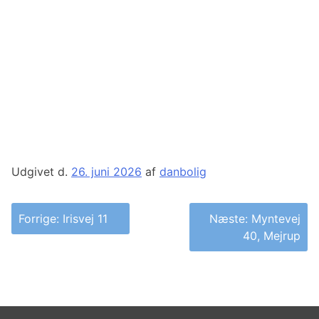
Udgivet d.
26. juni 2026
af
danbolig
Indlægsnavigation
Forrige:
Irisvej 11
Næste:
Myntevej
40, Mejrup