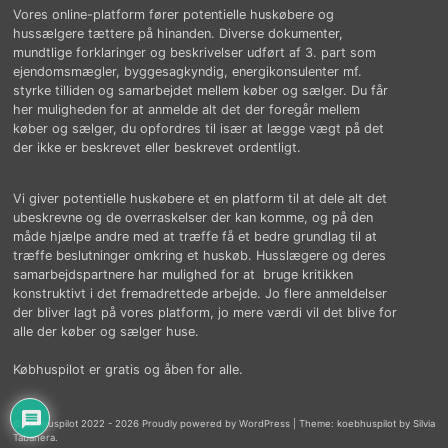
Vores online-platform fører potentielle huskøbere og
hussælgere tættere på hinanden. Diverse dokumenter,
mundtlige forklaringer og beskrivelser udført af 3. part som
ejendomsmægler, byggesagkyndig, energikonsulenter mf.
styrke tilliden og samarbejdet mellem køber og sælger. Du får
her muligheden for at anmelde alt det der foregår mellem
køber og sælger, du opfordres til især at lægge vægt på det
der ikke er beskrevet eller beskrevet ordentligt.
Vi giver potentielle huskøbere et en platform til at dele alt det
ubeskrevne og de overraskelser der kan komme, og på den
måde hjælpe andre med at træffe få et bedre grundlag til at
træffe beslutninger omkring et huskøb. Husslægere og deres
samarbejdspartnere har mulighed for at bruge kritikken
konstruktivt i det fremadrettede arbejde. Jo flere anmeldelser
der bliver lagt på vores platform, jo mere værdi vil det blive for
alle der køber og sælger huse.
Købhuspilot er gratis og åben for alle.
© købhuspilot 2022 - 2026 Proudly powered by WordPress
|
Theme: koebhuspilot by Silvia
Tabanera.