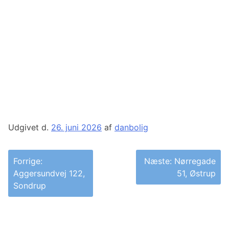
Udgivet d.
26. juni 2026
af
danbolig
Indlægsnavigation
Forrige:
Næste:
Nørregade
Aggersundvej 122,
51, Østrup
Sondrup