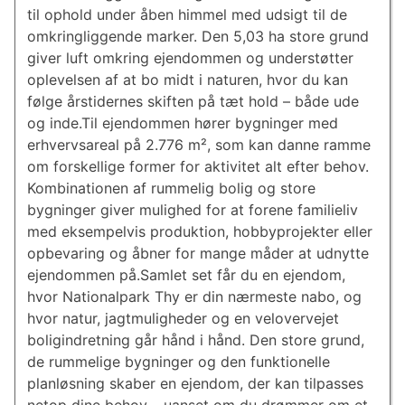
til ophold under åben himmel med udsigt til de
omkringliggende marker. Den 5,03 ha store grund
giver luft omkring ejendommen og understøtter
oplevelsen af at bo midt i naturen, hvor du kan
følge årstidernes skiften på tæt hold – både ude
og inde.Til ejendommen hører bygninger med
erhvervsareal på 2.776 m², som kan danne ramme
om forskellige former for aktivitet alt efter behov.
Kombinationen af rummelig bolig og store
bygninger giver mulighed for at forene familieliv
med eksempelvis produktion, hobbyprojekter eller
opbevaring og åbner for mange måder at udnytte
ejendommen på.Samlet set får du en ejendom,
hvor Nationalpark Thy er din nærmeste nabo, og
hvor natur, jagtmuligheder og en velovervejet
boligindretning går hånd i hånd. Den store grund,
de rummelige bygninger og den funktionelle
planløsning skaber en ejendom, der kan tilpasses