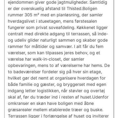
ejendommen giver gode jagtmuligheder. Samtidig
er der overskuelig afstand til Thisted.Boligen
rummer 305 m² med en planløsning, der samler
hverdagslivet i stueetagen, mens førstesalen
fungerer som privat soveafdeling. Køkkenet ligger
centralt med direkte adgang til terrassen, så inde-
og udeliv glider naturligt sammen og skaber gode
rammer for måltider og samvær. I alt får du fem
værelser, som kan tilpasses jeres behov, og et
værelse har walk-in-closet, der samler
opbevaringen, mens to af værelserne har hems. De
to badeværelser fordeler sig på hver sin etage,
hvilket gør det nemt at organisere hverdagen for
både familie og gæster, og bryggerset med egen
indgang letter logistikken, når støvler og overtøj
skal af, før du træder ind i resten af huset.Udenfor
omkranser en skøn have boligen med åbne
græsarealer mellem etablerede træer og buske.
Terrassen ligger i forlængelse af huset og inviterer