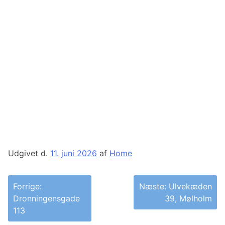
Udgivet d.
11. juni 2026
af
Home
Indlægsnavigation
Forrige:
Næste:
Ulvekæden
Dronningensgade
39, Mølholm
113