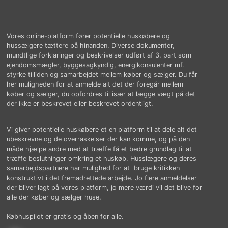
Vores online-platform fører potentielle huskøbere og
hussælgere tættere på hinanden. Diverse dokumenter,
mundtlige forklaringer og beskrivelser udført af 3. part som
ejendomsmægler, byggesagkyndig, energikonsulenter mf.
styrke tilliden og samarbejdet mellem køber og sælger. Du får
her muligheden for at anmelde alt det der foregår mellem
køber og sælger, du opfordres til især at lægge vægt på det
der ikke er beskrevet eller beskrevet ordentligt.
Vi giver potentielle huskøbere et en platform til at dele alt det
ubeskrevne og de overraskelser der kan komme, og på den
måde hjælpe andre med at træffe få et bedre grundlag til at
træffe beslutninger omkring et huskøb. Husslægere og deres
samarbejdspartnere har mulighed for at bruge kritikken
konstruktivt i det fremadrettede arbejde. Jo flere anmeldelser
der bliver lagt på vores platform, jo mere værdi vil det blive for
alle der køber og sælger huse.
Købhuspilot er gratis og åben for alle.