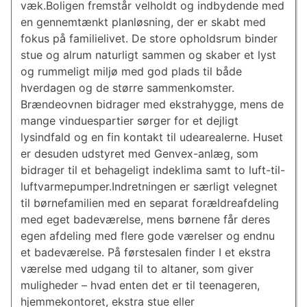
væk.Boligen fremstår velholdt og indbydende med
en gennemtænkt planløsning, der er skabt med
fokus på familielivet. De store opholdsrum binder
stue og alrum naturligt sammen og skaber et lyst
og rummeligt miljø med god plads til både
hverdagen og de større sammenkomster.
Brændeovnen bidrager med ekstrahygge, mens de
mange vinduespartier sørger for et dejligt
lysindfald og en fin kontakt til udearealerne. Huset
er desuden udstyret med Genvex-anlæg, som
bidrager til et behageligt indeklima samt to luft-til-
luftvarmepumper.Indretningen er særligt velegnet
til børnefamilien med en separat forældreafdeling
med eget badeværelse, mens børnene får deres
egen afdeling med flere gode værelser og endnu
et badeværelse. På førstesalen finder I et ekstra
værelse med udgang til to altaner, som giver
muligheder – hvad enten det er til teenageren,
hjemmekontoret, ekstra stue eller