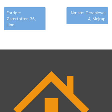
Indlægsnavigation
Forrige:
Næste:
Geranievej
Østertoften 35,
4, Mejrup
Lind