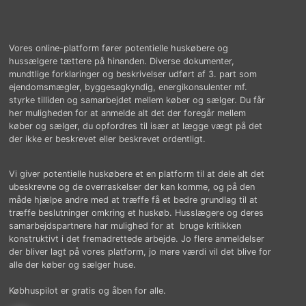
Vores online-platform fører potentielle huskøbere og
hussælgere tættere på hinanden. Diverse dokumenter,
mundtlige forklaringer og beskrivelser udført af 3. part som
ejendomsmægler, byggesagkyndig, energikonsulenter mf.
styrke tilliden og samarbejdet mellem køber og sælger. Du får
her muligheden for at anmelde alt det der foregår mellem
køber og sælger, du opfordres til især at lægge vægt på det
der ikke er beskrevet eller beskrevet ordentligt.
Vi giver potentielle huskøbere et en platform til at dele alt det
ubeskrevne og de overraskelser der kan komme, og på den
måde hjælpe andre med at træffe få et bedre grundlag til at
træffe beslutninger omkring et huskøb. Husslægere og deres
samarbejdspartnere har mulighed for at bruge kritikken
konstruktivt i det fremadrettede arbejde. Jo flere anmeldelser
der bliver lagt på vores platform, jo mere værdi vil det blive for
alle der køber og sælger huse.
Købhuspilot er gratis og åben for alle.