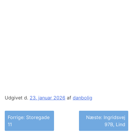
Udgivet d.
23. januar 2026
af
danbolig
Indlægsnavigation
Forrige:
Storegade
Næste:
Ingridsvej
11
97B, Lind