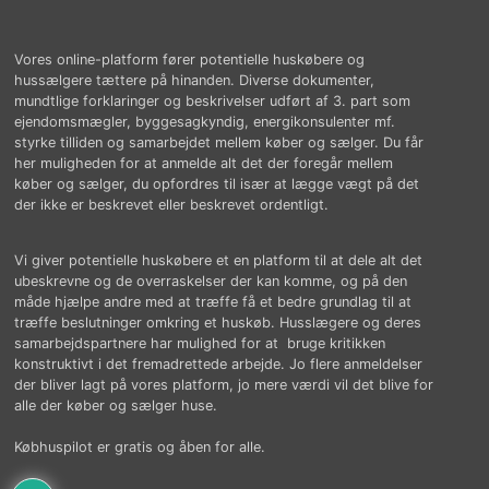
Vores online-platform fører potentielle huskøbere og
hussælgere tættere på hinanden. Diverse dokumenter,
mundtlige forklaringer og beskrivelser udført af 3. part som
ejendomsmægler, byggesagkyndig, energikonsulenter mf.
styrke tilliden og samarbejdet mellem køber og sælger. Du får
her muligheden for at anmelde alt det der foregår mellem
køber og sælger, du opfordres til især at lægge vægt på det
der ikke er beskrevet eller beskrevet ordentligt.
Vi giver potentielle huskøbere et en platform til at dele alt det
ubeskrevne og de overraskelser der kan komme, og på den
måde hjælpe andre med at træffe få et bedre grundlag til at
træffe beslutninger omkring et huskøb. Husslægere og deres
samarbejdspartnere har mulighed for at bruge kritikken
konstruktivt i det fremadrettede arbejde. Jo flere anmeldelser
der bliver lagt på vores platform, jo mere værdi vil det blive for
alle der køber og sælger huse.
Købhuspilot er gratis og åben for alle.