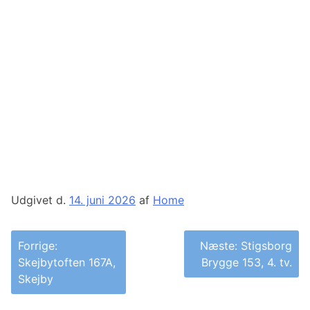
Udgivet d.
14. juni 2026
af
Home
Indlægsnavigation
Forrige:
Næste:
Stigsborg
Skejbytoften 167A,
Brygge 153, 4. tv.
Skejby