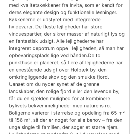
med kvalitetskøkkener fra Invita, som er kendt for
deres elegante design og funktionelle løsninger.
Køkkenerne er udstyret med integrerede
hvidevarer. De fleste lejligheder har store
vinduespartier, der sikrer masser af naturligt lys og
en fantastisk udsigt. Alle lejlighederne har
integreret depotrum oppe i lejligheden, så man har
opbevaringsplads lige ved hånden.De to
punkthuse er placeret, så flere af lejlighederne har
en enestående udsigt over Holbæk by, den
omkringliggende skov og den smukke fjord.
Uanset om du nyder synet af de grønne
landskaber, den rolige fjord eller den levende by,
får du en sjælden mulighed for at kombinere
bylivets bekvemmeligheder med naturens ro.
Boligerne varierer i størrelse og opdeling fra 65 m²
til 156 m², så der er noget for alle behov – fra den
unge single til familien, der søger et større hjem.