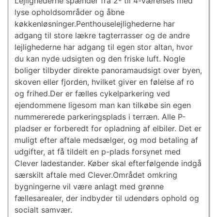
Lejlighederne spænder fra 2- til 4-værelses med
lyse opholdsområder og åbne
køkkenløsninger.Penthouselejlighederne har
adgang til store lækre tagterrasser og de andre
lejlighederne har adgang til egen stor altan, hvor
du kan nyde udsigten og den friske luft. Nogle
boliger tilbyder direkte panoramaudsigt over byen,
skoven eller fjorden, hvilket giver en følelse af ro
og frihed.Der er fælles cykelparkering ved
ejendommene ligesom man kan tilkøbe sin egen
nummererede parkeringsplads i terræn. Alle P-
pladser er forberedt for opladning af elbiler. Det er
muligt efter aftale medsælger, og mod betaling af
udgifter, at få tildelt en p-plads forsynet med
Clever ladestander. Køber skal efterfølgende indgå
særskilt aftale med Clever.Området omkring
bygningerne vil være anlagt med grønne
fællesarealer, der indbyder til udendørs ophold og
socialt samvær.