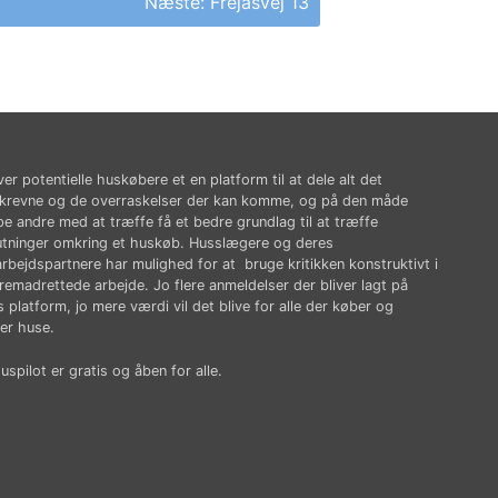
Næste:
Frejasvej 13
ver potentielle huskøbere et en platform til at dele alt det
krevne og de overraskelser der kan komme, og på den måde
pe andre med at træffe få et bedre grundlag til at træffe
utninger omkring et huskøb. Husslægere og deres
rbejdspartnere har mulighed for at bruge kritikken konstruktivt i
fremadrettede arbejde. Jo flere anmeldelser der bliver lagt på
 platform, jo mere værdi vil det blive for alle der køber og
er huse.
spilot er gratis og åben for alle.