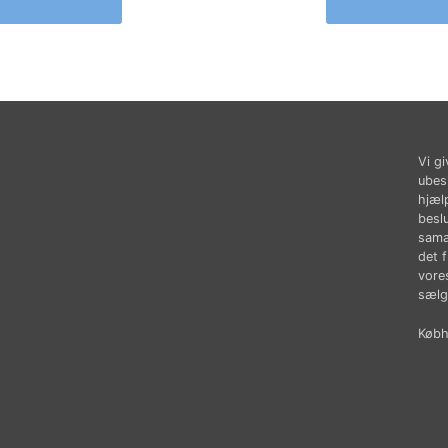
Vi gi
ubes
hjæl
besl
sama
det 
vores
sælg
Købhu