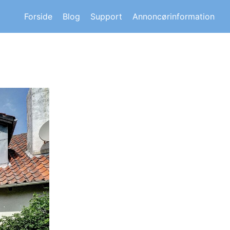
s om andre huskøberes oplevelser.
Forside
Blog
Support
Annoncørinformation