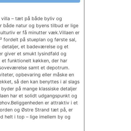
illa – tæt på både byliv og
 både natur og byens tilbud er lige
lturliv er få minutter væk.Villaen er
fordelt på stueplan og første sal,
detaljer, et badeværelse og et
er giver et smukt lysindfald og
 et funktionelt køkken, der har
t soveværelse samt et depotrum.
i­te­ter, opbevaring eller måske en
kket, så den kan benyttes i al slags
 byder på mange klassiske detaljer
laen har et solidt udgangspunkt og
hov.Beliggenheden er attraktiv i et
orden og Østre Strand tæt på, er
d helt i top – lige imellem by og