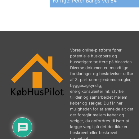
Forrige:
Peter Bangs Vej 84
Vores online-platform fører
potentielle huskøbere og
hussælgere tættere på hinanden.
Diverse dokumenter, mundtlige
forklaringer og beskrivelser udført
af 3. part som ejendomsmægler,
byggesagkyndig,
energikonsulenter mf. styrke
tilliden og samarbejdet mellem
køber og sælger. Du får her
muligheden for at anmelde alt det
der foregår mellem køber og
sælger, du opfordres til især at
lægge vægt på det der ikke er
beskrevet eller beskrevet
ordentligt.