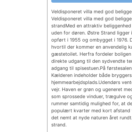
Veldisponeret villa med god beligg
Veldisponeret villa med god beligg
strandMed en attraktiv beliggenhed 
uden for døren. Østre Strand ligger 
opført i 1955 og ombygget i 1976. D
hvortil der kommer en anvendelig k
gæstetoilet. Herfra fordeler boligen 
direkte udgang til den sydvendte ter
adgang til spisestuen.På førstesal
Kælderen indeholder både bryggers, fy
hjem­me­ar­bejds­plads.Udendørs vent
vejr. Haven er grøn og ugeneret med
som sprossede vinduer, trægulve og
rummer samtidig mulighed for, at de
populært kvarter med kort afstand 
det nemt at nyde naturen året rundt.
strand.