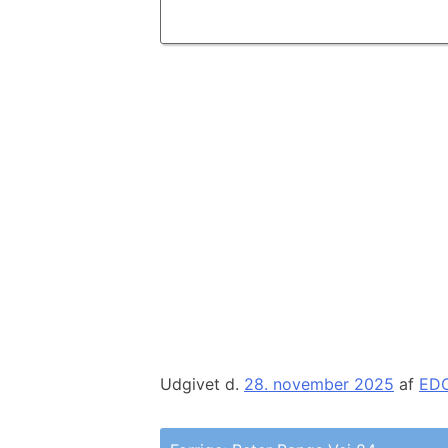
Udgivet d.
28. november 2025
af
ED
Indlægsnavigation