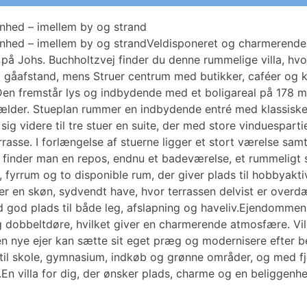
enhed – imellem by og strand
enhed – imellem by og strandVeldisponeret og charmerende v
på Johs. Buchholtzvej finder du denne rummelige villa, hvor
i gåafstand, mens Struer centrum med butikker, caféer og ku
en fremstår lys og indbydende med et boligareal på 178 m² 
ælder. Stueplan rummer en indbydende entré med klassiske 
sig videre til tre stuer en suite, der med store vinduesparti
rasse. I forlængelse af stuerne ligger et stort værelse samt
en finder man en repos, endnu et badeværelse, et rummelig
rrum og to disponible rum, der giver plads til hob­by­ak­ti­v
er en skøn, sydvendt have, hvor terrassen delvist er overdæ
 god plads til både leg, afslapning og haveliv.Ejendommen
 dobbeltdøre, hvilket giver en charmerende atmosfære. Vil
n nye ejer kan sætte sit eget præg og modernisere efter be
til skole, gymnasium, indkøb og grønne områder, og med fj
En villa for dig, der ønsker plads, charme og en beliggenhe