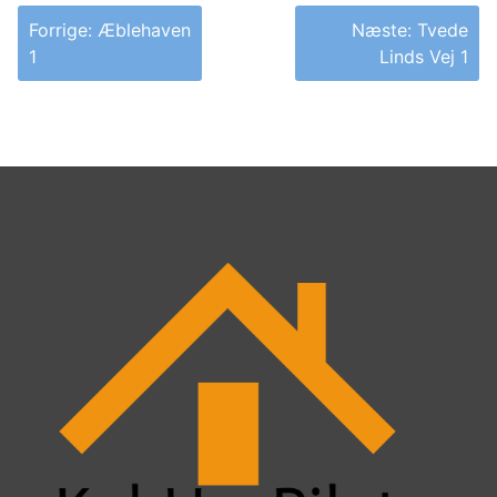
Indlægsnavigation
Forrige:
Æblehaven
Næste:
Tvede
1
Linds Vej 1